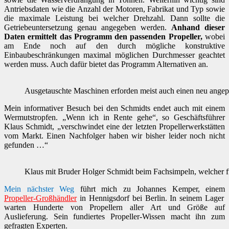
Antriebsdaten wie die Anzahl der Motoren, Fabrikat und Typ sowie
die maximale Leistung bei welcher Drehzahl. Dann sollte die
Getriebeuntersetzung genau angegeben werden.
Anhand dieser
Daten ermittelt das Programm den passenden Propeller,
wobei
am Ende noch auf den durch mögliche konstruktive
Einbaubeschränkungen maximal möglichen Durchmesser geachtet
werden muss. Auch dafür bietet das Programm Alternativen an.
Ausgetauschte Maschinen erforden meist auch einen neu angepa
Mein informativer Besuch bei den Schmidts endet auch mit einem
Wermutstropfen. „Wenn ich in Rente gehe“, so Geschäftsführer
Klaus Schmidt, „verschwindet eine der letzten Propellerwerkstätten
vom Markt. Einen Nachfolger haben wir bisher leider noch nicht
gefunden …“
Klaus mit Bruder Holger Schmidt beim Fachsimpeln, welcher fü
Mein nächster Weg
führt mich zu Johannes Kemper, einem
Propeller-Großhändler
in Hennigsdorf bei Berlin. In seinem Lager
warten Hunderte von Propellern aller Art und Größe auf
Auslieferung. Sein fundiertes Propeller-Wissen macht ihn zum
gefragten Experten.