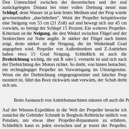
Den Unterschied zwischen der theoretischen und der real
zurückgelegten Distanz bei einer vollen Drehung nennt man
Schlupf
, denn Wasser ist ja kein festes Medium und der Prop würde
gewissermaßen „durchdrehen“. Weist der Propeller beispielsweise
eine Steigung von 53 cm (21 Zoll) auf und bewegt sich nur 45 cm
vorwärts, so beträgt der Schlupf 15 Prozent. Ein weiteres Propeller-
Kriterium ist die
Neigung
, die den Winkel zwischen Flügel und der
Senkrechten zur Nabe angibt. Je stärker der Flügel nach hinten
zeigt, desto stärker ist die Neigung, die im Winkelmaß Grad
angegeben wird. Propeller von Außenbordern und Z-Antrieben
haben etwa 15 Grad Neigung. Schließlich ist auch die
Drehrichtung
wichtig, die mit R oder L vermerkt ist und sich nach
der Drehrichtung des Motors richtet. So dreht, von hinten betrachtet,
ein rechtsgängiger Propeller im Vorwärtsgang im Uhrzeigersinn.
Wenn ein der Drehrichtung entgegengesetzter und falscher Prop
montiert ist, fährt das Boot rückwärts statt vorwärts, der Schub dreht
sich um.
Beim Austausch von Antriebsmaschinen müssen oft auch die P
Auf der Wissens-Expedition in die Welt der Propeller besuche ich
zunächst die Gebrüder Schmidt in Bergholz-Rehbrücke südlich von
Potsdam, um etwas über Propeller-Reparaturen zu erfahren.
Schließlich kann es jeden erwischen und je teurer der Propeller,