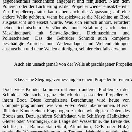
gegebenenfalls mechanisch angepasst und feinjustiert. Nach dem
Polieren oder der Lackierung ist der Propeller wieder einsatzbereit.“
Zur Propellerreparatur kann aber auch die Anpassung auf eine
andere Welle gehören, wenn beispielsweise die Maschine an Bord
ausgetauscht und ersetzt wurde. Was sich einfach anhört, erfordert
neben technischem Verständnis und Erfahrung auch einen
Maschinenpark mit Schweißgeräten, Drehmaschinen und
Polierscheiben. Das die Gebrüder Schmidt auch komplette
beschädigte Antriebs- und Wellenanlagen und Wellendichtungen
austauschen und neue Wellen anfertigen, sei hier ebenfalls erwähnt.
Auch ein unsachgemäß von der Welle abgeschlagener Propeller 
Klassische Steigungsvermessung an einem Propeller für einen 
Doch viele Kunden kommen mit einem anderen Problem zu den
Schmidts. Sie suchen ganz einfach den passenden Propeller zu
ihrem Boot. Diese komplizierte Berechnung wird heute von
Computerprogrammen wie von Volvo Penta übernommen. Hierzu
füllt der Kunde einen Fragebogen zu den wichtigsten Daten des
Bootes aus. Dazu gehören Schiffsdaten wie Schiffstyp (Halbgleiter,
Gleiter oder Verdränger), die Länge der Wasserlinie, die Breite des
Schiffes, das Baumaterial (Stahl, Aluminium, GFK oder Holz),
sowie die Wasserverdrängung in Tonnen. Weiterhin wichtig sind