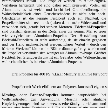
verarbeitendes Metall. Die Propeller werden im Aludruckguss-
Verfahren hergestellt und sind daher recht preiswert. Vorteil am
Aluminium, es ist weich und bricht bei Grundberührung, die
Wahrscheinlichkeit eines Getriebeschadens ist nicht sehr hoch.
Gleichzeitig ist die geringe Festigkeit auch ein Nachteil, die
Propellerblätter sind recht dick (haben damit mehr Widerstand) und
verwinden sich, gerade bei starken Motoren.
Edelstahl-Propeller
sind preislich gesehen in der Regel zwei bis viermal Mal so teuer
wie vergleichbare Aluminium-Propeller. Der Herstellung von
Edelstahl-Propellern ist recht aufwendig, da sie einzeln gegossen
und per Hand nachgearbeitet werden. Klarer Vorteil – durch den
härteren Werkstoff können die Blätter dünner gefertigt werden und
die Propeller verwinden sich weniger als Aluminium-Props. Größter
Nachteil, bei Grundberührung ist ein Getriebe- oder Wellenschaden
wahrscheinlicher als bei einem Aluminium-Propeller.
Drei Propeller bis 400 PS, v.l.n.r.: Mercury HighFive für Spo
Propeller mit Wechselblättern aus Polymer- kunststoff eignen s
Messing- oder Bronze-Propeller
kommen hauptsächlich bei
Wellenantrieben zur Anwendung, Messing oder ähnliche
Kupferlegierungen sind sehr seewasserbeständig, abriebarm und
weisen eine hohe Festigkeit auf. Da die Props relativ teuer sind,