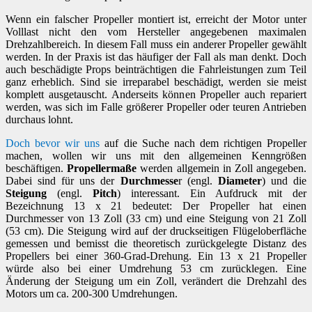
Wenn ein falscher Propeller montiert ist, erreicht der Motor unter
Volllast nicht den vom Hersteller angegebenen maximalen
Drehzahlbereich. In diesem Fall muss ein anderer Propeller gewählt
werden. In der Praxis ist das häufiger der Fall als man denkt. Doch
auch beschädigte Props beinträchtigen die Fahrleistungen zum Teil
ganz erheblich. Sind sie irreparabel beschädigt, werden sie meist
komplett ausgetauscht. Anderseits können Propeller auch repariert
werden, was sich im Falle größerer Propeller oder teuren Antrieben
durchaus lohnt.
Doch bevor wir uns
auf die Suche nach dem richtigen Propeller
machen, wollen wir uns mit den allgemeinen Kenngrößen
beschäftigen.
Propellermaße
werden allgemein in Zoll angegeben.
Dabei sind für uns der
Durchmesse
r (engl.
Diameter
) und die
Steigung
(engl.
Pitch
) interessant. Ein Aufdruck mit der
Bezeichnung 13 x 21 bedeutet: Der Propeller hat einen
Durchmesser von 13 Zoll (33 cm) und eine Steigung von 21 Zoll
(53 cm). Die Steigung wird auf der druckseitigen Flügeloberfläche
gemessen und bemisst die theoretisch zurückgelegte Distanz des
Propellers bei einer 360-Grad-Drehung. Ein 13 x 21 Propeller
würde also bei einer Umdrehung 53 cm zurücklegen. Eine
Änderung der Steigung um ein Zoll, verändert die Drehzahl des
Motors um ca. 200-300
Umdrehungen.