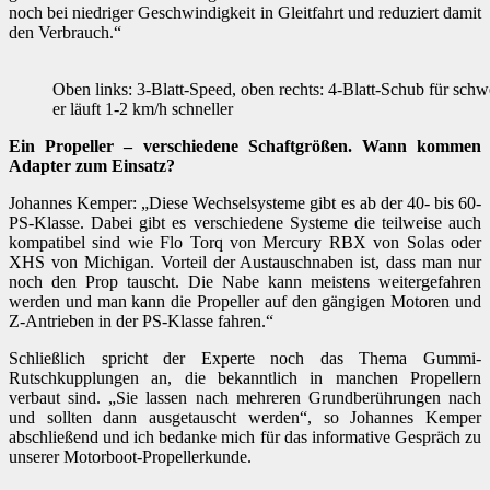
noch bei niedriger Geschwindigkeit in Gleitfahrt und reduziert damit
den Verbrauch.“
Oben links: 3-Blatt-Speed, oben rechts: 4-Blatt-Schub für schwe
er läuft 1-2 km/h schneller
Ein Propeller – verschiedene Schaftgrößen. Wann kommen
Adapter zum Einsatz?
Johannes Kemper: „Diese Wechselsysteme gibt es ab der 40- bis 60-
PS-Klasse. Dabei gibt es verschiedene Systeme die teilweise auch
kompatibel sind wie Flo Torq von Mercury RBX von Solas oder
XHS von Michigan. Vorteil der Austauschnaben ist, dass man nur
noch den Prop tauscht. Die Nabe kann meistens weitergefahren
werden und man kann die Propeller auf den gängigen Motoren und
Z-Antrieben in der PS-Klasse fahren.“
Schließlich spricht der Experte noch das Thema Gummi-
Rutschkupplungen an, die bekanntlich in manchen Propellern
verbaut sind. „Sie lassen nach mehreren Grundberührungen nach
und sollten dann ausgetauscht werden“, so Johannes Kemper
abschließend und ich bedanke mich für das informative Gespräch zu
unserer Motorboot-Propellerkunde.