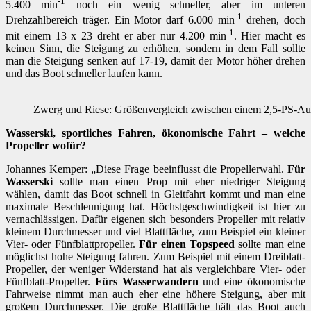
-1
5.400 min
noch ein wenig schneller, aber im unteren
-1
Drehzahlbereich träger. Ein Motor darf 6.000 min
drehen, doch
-1
mit einem 13 x 23 dreht er aber nur 4.200 min
. Hier macht es
keinen Sinn, die Steigung zu erhöhen, sondern in dem Fall sollte
man die Steigung senken auf 17-19, damit der Motor höher drehen
und das Boot schneller laufen kann.
Zwerg und Riese: Größenvergleich zwischen einem 2,5-PS-Au
Wasserski, sportliches Fahren, ökonomische Fahrt – welche
Propeller wofür?
Johannes Kemper: „Diese Frage beeinflusst die Propellerwahl.
Für
Wasserski
sollte man einen Prop mit eher niedriger Steigung
wählen, damit das Boot schnell in Gleitfahrt kommt und man eine
maximale Beschleunigung hat. Höchstgeschwindigkeit ist hier zu
vernachlässigen. Dafür eigenen sich besonders Propeller mit relativ
kleinem Durchmesser und viel Blattfläche, zum Beispiel ein kleiner
Vier- oder Fünfblattpropeller.
Für einen Topspeed
sollte man eine
möglichst hohe Steigung fahren. Zum Beispiel mit einem Dreiblatt-
Propeller, der weniger Widerstand hat als vergleichbare Vier- oder
Fünfblatt-Propeller.
Fürs Wasserwandern
und eine ökonomische
Fahrweise nimmt man auch eher eine höhere Steigung, aber mit
großem Durchmesser. Die große Blattfläche hält das Boot auch