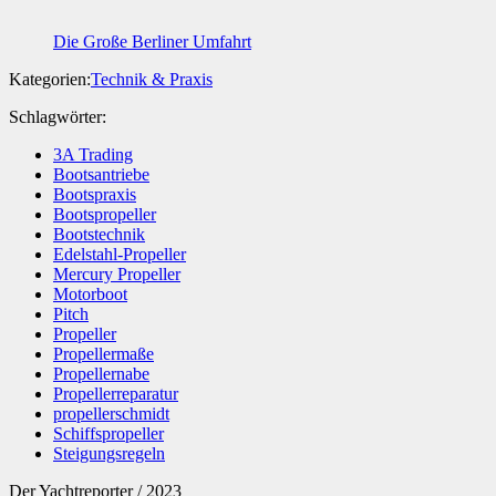
Die Große Berliner Umfahrt
Kategorien:
Technik & Praxis
Schlagwörter:
3A Trading
Bootsantriebe
Bootspraxis
Bootspropeller
Bootstechnik
Edelstahl-Propeller
Mercury Propeller
Motorboot
Pitch
Propeller
Propellermaße
Propellernabe
Propellerreparatur
propellerschmidt
Schiffspropeller
Steigungsregeln
Der Yachtreporter / 2023