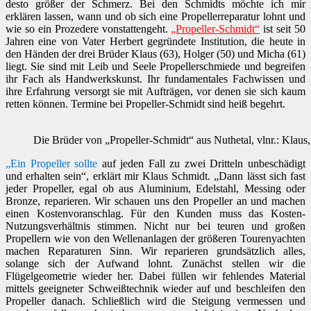
desto größer der Schmerz. Bei den Schmidts möchte ich mir
erklären lassen, wann und ob sich eine Propellerreparatur lohnt und
wie so ein Prozedere vonstattengeht.
„Propeller-Schmidt“
ist seit 50
Jahren eine von Vater Herbert gegründete Institution, die heute in
den Händen der drei Brüder Klaus (63), Holger (50) und Micha (61)
liegt. Sie sind mit Leib und Seele Propellerschmiede und begreifen
ihr Fach als Handwerkskunst. Ihr fundamentales Fachwissen und
ihre Erfahrung versorgt sie mit Aufträgen, vor denen sie sich kaum
retten können. Termine bei Propeller-Schmidt sind heiß begehrt.
Die Brüder von „Propeller-Schmidt“ aus Nuthetal, vlnr.: Klau
„Ein Propeller sollte
auf jeden Fall zu zwei Dritteln unbeschädigt
und erhalten sein“, erklärt mir Klaus Schmidt. „Dann lässt sich fast
jeder Propeller, egal ob aus Aluminium, Edelstahl, Messing oder
Bronze, reparieren. Wir schauen uns den Propeller an und machen
einen Kostenvoranschlag. Für den Kunden muss das Kosten-
Nutzungsverhältnis stimmen. Nicht nur bei teuren und großen
Propellern wie von den Wellenanlagen der größeren Tourenyachten
machen Reparaturen Sinn. Wir reparieren grundsätzlich alles,
solange sich der Aufwand lohnt. Zunächst stellen wir die
Flügelgeometrie wieder her. Dabei füllen wir fehlendes Material
mittels geeigneter Schweißtechnik wieder auf und beschleifen den
Propeller danach. Schließlich wird die Steigung vermessen und