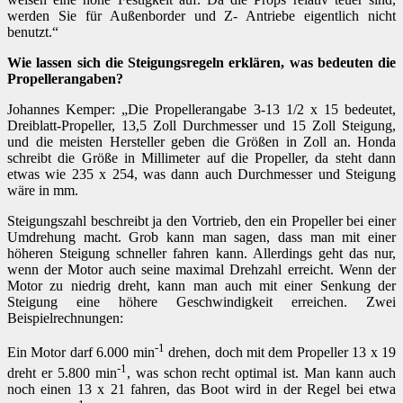
werden Sie für Außenborder und Z- Antriebe eigentlich nicht
benutzt.“
Wie lassen sich die Steigungsregeln erklären, was bedeuten die
Propellerangaben?
Johannes Kemper: „Die Propellerangabe 3-13 1/2 x 15 bedeutet,
Dreiblatt-Propeller, 13,5 Zoll Durchmesser und 15 Zoll Steigung,
und die meisten Hersteller geben die Größen in Zoll an. Honda
schreibt die Größe in Millimeter auf die Propeller, da steht dann
etwas wie 235 x 254, was dann auch Durchmesser und Steigung
wäre in mm.
Steigungszahl beschreibt ja den Vortrieb, den ein Propeller bei einer
Umdrehung macht. Grob kann man sagen, dass man mit einer
höheren Steigung schneller fahren kann. Allerdings geht das nur,
wenn der Motor auch seine maximal Drehzahl erreicht. Wenn der
Motor zu niedrig dreht, kann man auch mit einer Senkung der
Steigung eine höhere Geschwindigkeit erreichen. Zwei
Beispielrechnungen:
-1
Ein Motor darf 6.000 min
drehen, doch mit dem Propeller 13 x 19
-1
dreht er 5.800 min
, was schon recht optimal ist. Man kann auch
noch einen 13 x 21 fahren, das Boot wird in der Regel bei etwa