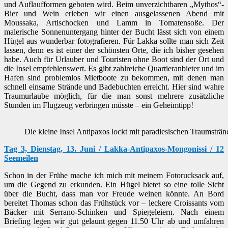
und Auflaufformen geboten wird. Beim unverzichtbaren „Mythos“-
Bier und Wein erleben wir einen ausgelassenen Abend mit
Moussaka, Artischocken und Lamm in Tomatensoße. Der
malerische Sonnenuntergang hinter der Bucht lässt sich von einem
Hügel aus wunderbar fotografieren. Für Lakka sollte man sich Zeit
lassen, denn es ist einer der schönsten Orte, die ich bisher gesehen
habe. Auch für Urlauber und Touristen ohne Boot sind der Ort und
die Insel empfehlenswert. Es gibt zahlreiche Quartieranbieter und im
Hafen sind problemlos Mietboote zu bekommen, mit denen man
schnell einsame Strände und Badebuchten erreicht. Hier sind wahre
Traumurlaube möglich, für die man sonst mehrere zusätzliche
Stunden im Flugzeug verbringen müsste – ein Geheimtipp!
Die kleine Insel Antipaxos lockt mit paradiesischen Traumst
Tag 3, Dienstag, 13. Juni / Lakka-Antipaxos-Mongonissi / 12
Seemeilen
Schon in der Frühe mache ich mich mit meinem Fotorucksack auf,
um die Gegend zu erkunden. Ein Hügel bietet so eine tolle Sicht
über die Bucht, dass man vor Freude weinen könnte. An Bord
bereitet Thomas schon das Frühstück vor – leckere Croissants vom
Bäcker mit Serrano-Schinken und Spiegeleiern. Nach einem
Briefing legen wir gut gelaunt gegen 11.50 Uhr ab und umfahren