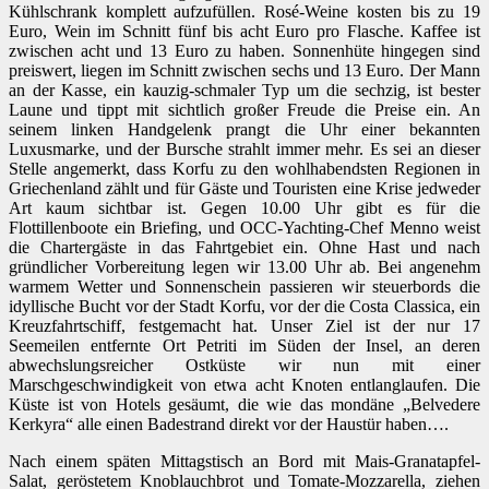
Kühlschrank komplett aufzufüllen. Rosé-Weine kosten bis zu 19
Euro, Wein im Schnitt fünf bis acht Euro pro Flasche. Kaffee ist
zwischen acht und 13 Euro zu haben. Sonnenhüte hingegen sind
preiswert, liegen im Schnitt zwischen sechs und 13 Euro. Der Mann
an der Kasse, ein kauzig-schmaler Typ um die sechzig, ist bester
Laune und tippt mit sichtlich großer Freude die Preise ein. An
seinem linken Handgelenk prangt die Uhr einer bekannten
Luxusmarke, und der Bursche strahlt immer mehr. Es sei an dieser
Stelle angemerkt, dass Korfu zu den wohlhabendsten Regionen in
Griechenland zählt und für Gäste und Touristen eine Krise jedweder
Art kaum sichtbar ist. Gegen 10.00 Uhr gibt es für die
Flottillenboote ein Briefing, und OCC-Yachting-Chef Menno weist
die Chartergäste in das Fahrtgebiet ein. Ohne Hast und nach
gründlicher Vorbereitung legen wir 13.00 Uhr ab. Bei angenehm
warmem Wetter und Sonnenschein passieren wir steuerbords die
idyllische Bucht vor der Stadt Korfu, vor der die Costa Classica, ein
Kreuzfahrtschiff, festgemacht hat. Unser Ziel ist der nur 17
Seemeilen entfernte Ort Petriti im Süden der Insel, an deren
abwechslungsreicher Ostküste wir nun mit einer
Marschgeschwindigkeit von etwa acht Knoten entlanglaufen. Die
Küste ist von Hotels gesäumt, die wie das mondäne „Belvedere
Kerkyra“ alle einen Badestrand direkt vor der Haustür haben….
Nach einem späten Mittagstisch an Bord mit Mais-Granatapfel-
Salat, geröstetem Knoblauchbrot und Tomate-Mozzarella, ziehen