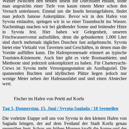
Wasser zwischen den beiden Inseln zur Durchfahrt einlädt, sollte
man angesichts einer Tiefe von kaum einem Meter schon den
Versuch unterlassen. Einmal um die Inseln herumgefahren, findet
man jedoch famose Ankerplätze. Bevor wir in den Hafen von
Syvota einlaufen, springen wir in so einer Traumbucht ins Wasser.
Nachmittags machen wir bei gleißender Sonne und brütender Hitze
in Syvota fest. Hier haben wir Gelegenheit, unseren
Frischwasservorrat aufzufüllen, denn die gebunkerten 1.000 Liter
sind durch mehrmals tägliches Duschen fast aufgebraucht. Syvota
bietet eine Vielzahl von Tavernen und Geschäften, in denen man die
Vorräte auffüllen kann. Die Hafenpromenade erinnert an typische
Touristen-Küstenorte. Auch hier gibt es viele Bootsanbieter, und
Mietboote sind jederzeit unkompliziert zu haben. Für Charteryacht-
Crews ist Syvota mehr Versorgungsstation als Ausflugsziel. Die
spannenden Buchten und idyllischen Plätze liegen jedoch nur
wenige Meter neben der Hafenausfahrt und sind einen Abstecher
wert.
Fischer im Hafen von Petriti auf Korfu
Tag 5, Donnerstag, 15. Juni / Syvota-Sagiada / 18 Seemeilen
Die vorletzte Etappe soll uns von Syvota in den kleinen Hafen von
Sagiada bringen, der auf dem Festland der Stadt Korfu genau
gegenüber liegt. Schon am frühen Morgen knallt die Sonne und der