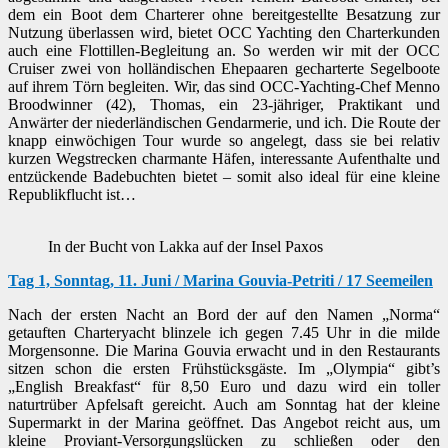
dem ein Boot dem Charterer ohne bereitgestellte Besatzung zur
Nutzung überlassen wird, bietet OCC Yachting den Charterkunden
auch eine Flottillen-Begleitung an. So werden wir mit der OCC
Cruiser zwei von holländischen Ehepaaren gecharterte Segelboote
auf ihrem Törn begleiten. Wir, das sind OCC-Yachting-Chef Menno
Broodwinner (42), Thomas, ein 23-jähriger, Praktikant und
Anwärter der niederländischen Gendarmerie, und ich. Die Route der
knapp einwöchigen Tour wurde so angelegt, dass sie bei relativ
kurzen Wegstrecken charmante Häfen, interessante Aufenthalte und
entzückende Badebuchten bietet – somit also ideal für eine kleine
Republikflucht ist…
In der Bucht von Lakka auf der Insel Paxos
Tag 1, Sonntag, 11. Juni / Marina Gouvia-Petriti / 17 Seemeilen
Nach der ersten Nacht an Bord der auf den Namen „Norma“
getauften Charteryacht blinzele ich gegen 7.45 Uhr in die milde
Morgensonne. Die Marina Gouvia erwacht und in den Restaurants
sitzen schon die ersten Frühstücksgäste. Im „Olympia“ gibt’s
„English Breakfast“ für 8,50 Euro und dazu wird ein toller
naturtrüber Apfelsaft gereicht. Auch am Sonntag hat der kleine
Supermarkt in der Marina geöffnet. Das Angebot reicht aus, um
kleine Proviant-Versorgungslücken zu schließen oder den