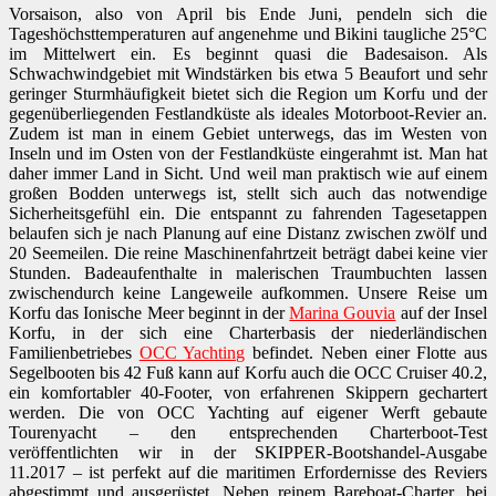
Vorsaison, also von April bis Ende Juni, pendeln sich die
Tageshöchsttemperaturen auf angenehme und Bikini taugliche 25°C
im Mittelwert ein. Es beginnt quasi die Badesaison. Als
Schwachwindgebiet mit Windstärken bis etwa 5 Beaufort und sehr
geringer Sturmhäufigkeit bietet sich die Region um Korfu und der
gegenüberliegenden Festlandküste als ideales Motorboot-Revier an.
Zudem ist man in einem Gebiet unterwegs, das im Westen von
Inseln und im Osten von der Festlandküste eingerahmt ist. Man hat
daher immer Land in Sicht. Und weil man praktisch wie auf einem
großen Bodden unterwegs ist, stellt sich auch das notwendige
Sicherheitsgefühl ein. Die entspannt zu fahrenden Tagesetappen
belaufen sich je nach Planung auf eine Distanz zwischen zwölf und
20 Seemeilen. Die reine Maschinenfahrtzeit beträgt dabei keine vier
Stunden. Badeaufenthalte in malerischen Traumbuchten lassen
zwischendurch keine Langeweile aufkommen. Unsere Reise um
Korfu das Ionische Meer beginnt in der
Marina Gouvia
auf der Insel
Korfu, in der sich eine Charterbasis der niederländischen
Familienbetriebes
OCC Yachting
befindet. Neben einer Flotte aus
Segelbooten bis 42 Fuß kann auf Korfu auch die OCC Cruiser 40.2,
ein komfortabler 40-Footer, von erfahrenen Skippern gechartert
werden. Die von OCC Yachting auf eigener Werft gebaute
Tourenyacht – den entsprechenden Charterboot-Test
veröffentlichten wir in der SKIPPER-Bootshandel-Ausgabe
11.2017 – ist perfekt auf die maritimen Erfordernisse des Reviers
abgestimmt und ausgerüstet. Neben reinem Bareboat-Charter, bei