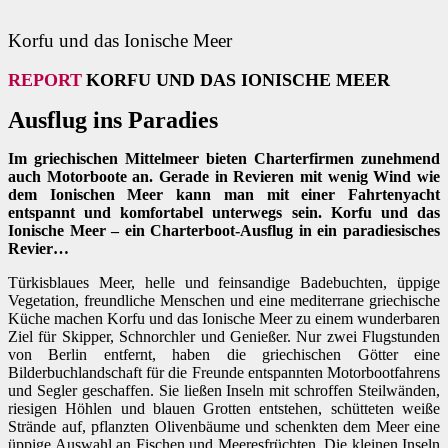
Korfu und das Ionische Meer
REPORT
KORFU UND DAS IONISCHE MEER
Ausflug ins Paradies
Im griechischen Mittelmeer bieten Charterfirmen zunehmend
auch Motorboote an. Gerade in Revieren mit wenig Wind wie
dem Ionischen Meer kann man mit einer Fahrtenyacht
entspannt und komfortabel unterwegs sein. Korfu und das
Ionische Meer – ein Charterboot-Ausflug in ein paradiesisches
Revier…
T
ürkisblaues Meer, helle und feinsandige Badebuchten, üppige
Vegetation, freundliche Menschen und eine mediterrane griechische
Küche machen Korfu und das Ionische Meer zu einem wunderbaren
Ziel für Skipper, Schnorchler und Genießer. Nur zwei Flugstunden
von Berlin entfernt, haben die griechischen Götter eine
Bilderbuchlandschaft für die Freunde entspannten Motorbootfahrens
und Segler geschaffen. Sie ließen Inseln mit schroffen Steilwänden,
riesigen Höhlen und blauen Grotten entstehen, schütteten weiße
Strände auf, pflanzten Olivenbäume und schenkten dem Meer eine
üppige Auswahl an Fischen und Meeresfrüchten. Die kleinen Inseln