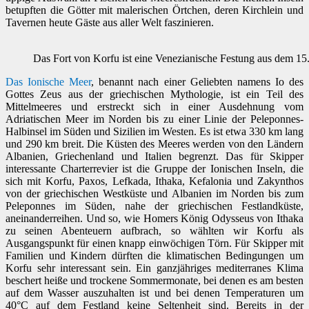
betupften die Götter mit malerischen Örtchen, deren Kirchlein und
Tavernen heute Gäste aus aller Welt faszinieren.
Das Fort von Korfu ist eine Venezianische Festung aus dem 15
Das Ionische Meer
, benannt nach einer Geliebten namens Io des
Gottes Zeus aus der griechischen Mythologie, ist ein Teil des
Mittelmeeres und erstreckt sich in einer Ausdehnung vom
Adriatischen Meer im Norden bis zu einer Linie der Peleponnes-
Halbinsel im Süden und Sizilien im Westen. Es ist etwa 330 km lang
und 290 km breit. Die Küsten des Meeres werden von den Ländern
Albanien, Griechenland und Italien begrenzt. Das für Skipper
interessante Charterrevier ist die Gruppe der Ionischen Inseln, die
sich mit Korfu, Paxos, Lefkada, Ithaka, Kefalonia und Zakynthos
von der griechischen Westküste und Albanien im Norden bis zum
Peleponnes im Süden, nahe der griechischen Festlandküste,
aneinanderreihen. Und so, wie Homers König Odysseus von Ithaka
zu seinen Abenteuern aufbrach, so wählten wir Korfu als
Ausgangspunkt für einen knapp einwöchigen Törn. Für Skipper mit
Familien und Kindern dürften die klimatischen Bedingungen um
Korfu sehr interessant sein. Ein ganzjähriges mediterranes Klima
beschert heiße und trockene Sommermonate, bei denen es am besten
auf dem Wasser auszuhalten ist und bei denen Temperaturen um
40°C auf dem Festland keine Seltenheit sind. Bereits in der