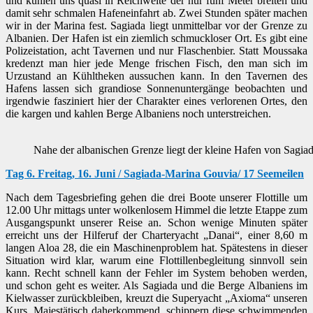
und kühlen uns quasi in Reichweite der nur fünf Meter breiten und
damit sehr schmalen Hafeneinfahrt ab. Zwei Stunden später machen
wir in der Marina fest. Sagiada liegt unmittelbar vor der Grenze zu
Albanien. Der Hafen ist ein ziemlich schmuckloser Ort. Es gibt eine
Polizeistation, acht Tavernen und nur Flaschenbier. Statt Moussaka
kredenzt man hier jede Menge frischen Fisch, den man sich im
Urzustand an Kühltheken aussuchen kann. In den Tavernen des
Hafens lassen sich grandiose Sonnenuntergänge beobachten und
irgendwie fasziniert hier der Charakter eines verlorenen Ortes, den
die kargen und kahlen Berge Albaniens noch unterstreichen.
Nahe der albanischen Grenze liegt der kleine Hafen von Sagiad
Tag 6. Freitag, 16. Juni / Sagiada-Marina Gouvia/ 17 Seemeilen
Nach dem Tagesbriefing gehen die drei Boote unserer Flottille um
12.00 Uhr mittags unter wolkenlosem Himmel die letzte Etappe zum
Ausgangspunkt unserer Reise an. Schon wenige Minuten später
erreicht uns der Hilferuf der Charteryacht „Danai“, einer 8,60 m
langen Aloa 28, die ein Maschinenproblem hat. Spätestens in dieser
Situation wird klar, warum eine Flottillenbegleitung sinnvoll sein
kann. Recht schnell kann der Fehler im System behoben werden,
und schon geht es weiter. Als Sagiada und die Berge Albaniens im
Kielwasser zurückbleiben, kreuzt die Superyacht „Axioma“ unseren
Kurs. Majestätisch daherkommend, schippern diese schwimmenden