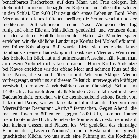
benachbartes Fischerboot, auf dem Mann und Frau ablegen. Ich
drehe mich in meiner behaglichen Koje um und falle sofort wieder
in den Schlaf. Um 9.00 Uhr zeigt sich erstes Leben an Bord. Vom
Meer weht ein laues Lüftchen herüber, die Sonne scheint und der
mediterrane Duft schmeichelt meiner Nase. Wir gehen den Tag
ruhig und ohne Eile an, frühstücken genüsslich und verlassen dann
mit den anderen Flottillenbooten den Hafen. 45 Minuten später
erreichen wir die südliche Landzunge Korfus bei Molos/Lefkimmi.
Wo früher Salz abgeschöpft wurde, bietet sich heute eine lange
Sandbank zu einem Badestopp im türkisblauen Meer an. Wenn man
das Echolot im Blick hat und aufmerksam Ausschau hält, kann man
an diesem Archipel nichts falsch machen. Hinter Korfus Südspitze
bei Kavos erreichen wir das offene Meer und nehmen Kurs auf die
Insel Paxos, die schnell näher kommt. Wie von Skipper Menno
vorhergesagt, streift uns auf diesem Teilstück unterwegs ein kräftiger
Westwind, der aber 4 Windstärken kaum übersteigt. Schon um
14.30 Uhr, also nach dreieinhalb Stunden Gesamtfahrtzeit inklusive
Badeaufenthalt, erreichen wir die atemberaubend schöne Bucht von
Lakka auf Paxos, wo wir kurz darauf direkt an der Pier vor dem
Meeresfrüchte-Restaurant „Arriva“ festmachen. Gegen Abend, die
meisten Tavernen öffnen erst gegen 18.00 Uhr, kommen immer
mehr Boote in die Bucht. Je tiefer die Sonne sinkt, desto mehr ist auf
den kleinen Gassen und Plätzen los. Wir genießen das einmalige
Flair in der „Taverna Nionios“, einem Restaurant mit typisch
griechischer Küche, wo uns auch eine Führung an die Kochtöpfe