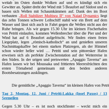
weitab im Osten dunkle Wolken auf und es kündigt sich ein
Gewitter an. Später dreht der Wind mit 5 Beaufort auf Südost und es
bauen sich Wellen mit Schaumkämmen auf. Dank des im Boot
verbauten
„Roll Stabilizer Multisea II“ von Naiad Dynamics
liegt
das zehn Tonnen schwere Leihschiff stabil wie ein Brett auf dem
Wasser und lässt sich auch in Fahrt gegen die Wellen nicht aus der
Ruhe bringen. Als wir gegen 15.30 Uhr im kleinen Fischerhafen
von Petriti einlaufen, kommen Wellenbrecher über die Pier und der
Wind hat auf 6 Beaufort aufgefrischt. Wir finden einen freien
Liegeplatz, legen „römisch-katholisch“ an und genießen unseren
Nachmittagskaffee bei einem starken Platzregen, als der Himmel
schon wieder heller wird … Petriti und sein pittoresker Hafen
erweisen sich als perfekte Zwischenstation auf der Weiterreise in
den Süden. In der urigen und preiswerten „Apaggio Taverna“ am
Hafen lassen wir bei Moussaka und frittierten Meeresfrüchten den
ersten Törnabend gemeinsam mit den beiden anderen
Bootsbesatzungen ausklingen.
Die gemütliche „Apaggio Taverna“ im kleinen Hafen von Petrit
Tag 2, Montag, 12. Juni / Petriti-Lakka (Insel Paxos) / 13
Seemeilen
Gegen 5.30 Uhr – es ist noch stockfinster – weckt mich ein