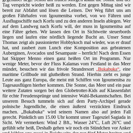
Tag verspricht wieder heiß zu werden. Erst gegen Mittag sind wir
bereit zur Abfahrt und lösen die Leinen. Der Weg führt uns am
großen Fährhafen von Igoumenitsa vorbei, von wo Fähren und
Ausflugsschiffe nach Korfu und zu den anderen Inseln ablegen. Wer
auf dem Landweg nach Korfu will, der muss in Igoumenitsa auf
eine Fähre gehen. Wir lassen den Ort in Sichtweite steuerbords
liegen und laufen eine nördlich liegende Bucht an. Unser Smut
Thomas zeigt als passionierter Hobbykoch mal wieder, was er drauf
hat, und zaubert zum Lunch eine Komposition aus gebratenen
Auberginen, Avocados und Sesampaste – herrlich! Nach dem Essen
hat Skipper Menno einen ganz heißen Ort im Programm. Nur
wenige Meter, bevor der Fluss Kalamas vom Festland in das Meer
mündet, besuchen wir das frivole Strandresort
„Bukabuka“
, eine
maritime Grillbude mit glutheißem Strand. Hierhin zieht es junge
Leute aus ganz Europa, die meist mit Schiffen von Igoumenitsa zu
Tagesausflügen hierher kommen. Die Sonne, das Meer und ein paar
weitere Zutaten sorgen bei den Globetrotter-Kids auf Klassenfahrt
für echte Freudensprünge und intensive Wahl-Bekanntschaften. Bei
unserem Besuch tummeln sich auf dem Party-Archipel gerade
polnische Jugendliche, die einen äußerst verzückten Eindruck
machen. „Bukabuka“ wird seinem Namen also auf jeden Fall
gerecht. Pünktlich um 15.00 Uhr kommt unser Tagesziel Sagiada in
Sicht. Wir vermerken: Wind 2 Bft., Wasser 24°C, Luft 26°C und
gefühlt sehr heiß, Deshalb gehen wir noch ein Stündchen vor Anker