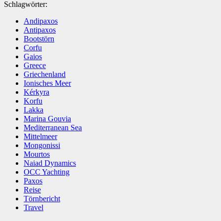
Schlagwörter:
Andipaxos
Antipaxos
Bootstörn
Corfu
Gaios
Greece
Griechenland
Ionisches Meer
Kérkyra
Korfu
Lakka
Marina Gouvia
Mediterranean Sea
Mittelmeer
Mongonissi
Mourtos
Naiad Dynamics
OCC Yachting
Paxos
Reise
Törnbericht
Travel