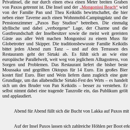
Privatinsel, die nur durch einen etwa einen Meter breiten Graben
von Paxos getrennt ist. Die Insel und der
„Mongonissi Beach“
wird
von der Familie Pan und Thea Keikidis bewirtschaftet, die hier
neben einer Taverne auch einen Wohnmobil-Campingplatz und die
Pensionszimmer „Paxos Bay Studios“ betreiben. Die einmalig
idyllische und dabei „verborgene“ Lage, der Charme und die
Gastfreundschaft der Inselbesitzer sowie die meist weit gereisten
Gäste aus aller Welt machen Mongonissi zu einem Muss für
Globetrotter und Skipper. Die traditionsbewusste Familie Keikidis
bittet jeden Abend zum Tanz – und auf den Terrassen des
Restaurants geht der Sirtaki ab. Es fühlt sich an wie eine
europäische Parallelwelt, weit weg von jeglichem Alltagsstress, von
Sorgen und Problemen. Das Restaurant liefert die bisher beste
Moussaka und gegrillten Oktopus für 14 Euro. Ein großes Bier
kostet fünf Euro. Bier und Wein liefern dann zugleich eine gute
Grundlage, um das allabendliche Sirtaki-Fest des Wirts – es handelt
sich um den Bruder von Pan Keikidis – besser zu verstehen. Er
selbst nimmt dabei eine tragende Tanzrolle ein, das Publikum grölt
und applaudiert.
Abend für Abend füllt sich die Bucht von Lakka auf Paxos mit
Auf der Insel Paxos lassen sich zahlreiche Höhlen per Boot er