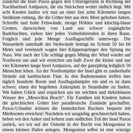
zunächst die Insel Paxos gegen den Uhrzeigersinn in Richtung der
Nachbarinsel Antipaxos, die ein Stückchen weiter südlich liegt. Mit
acht Knoten laufen wir nun an einer fast zehn Kilometer langen
Steilküste entlang, die die Götter hier aus dem Meer gehoben haben.
Schroffe und hohe Felswände, riesige Höhlen und kitschig-blaue
Grotten, dazwischen von Land aus schwer zugängliche
Badebuchten, ziehen hier jeden Vorbeifahrenden in ihren Bann.
Folglich sind jede Menge Ausflugsschiffe unterwegs. Die
Wassertiefe unterhalb der Steilwände beträgt im Schnitt 50 bis 60
Meter und vereinzelt wagen hier Klippenspringer den Sprung ins
Nass. Wie nach der Uhr schlägt gegen Mittag der Wind wieder auf
Nordwest um und wir erreichen um halb Zwei die kleine und nur
vier Kilometer lange Insel Antipaxos, auf der ganzjährig lediglich 50
Menschen leben. An der Nordostspitze der Insel gibt es zauberhafte
Strände mit karibischem Flair. In den Bademonaten treffen hier
täglich hunderte Boote und Ausflugsdampfer ein und es ist dann
schwer, einen der begehrten Ankerplatz in Strandnähe zu finden.
Wir haben Glück und erquicken uns im seichten und türkisblauen
Wasser des „Mesovikra Beach“. Für Familien mit Kindern haben
die griechischen Götter hier paradiesische Zustände geschaffen.
Paxos-Urlauber können die fantastischen Buchten bequem mit
Mietbooten erreichen! Nachdem wir ausgiebig geschnorchelt haben,
heben wir den Anker und kehren zum südlichen Teil der Insel Paxos
zurück, wo wir auf der Ostseite in der Bucht von Mongonissi in
einem kleinen Hafen anlegen. Mongonissi selbst ist eine winzige