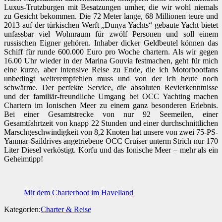
Luxus-Trutzburgen mit Besatzungen umher, die wir wohl niemals
zu Gesicht bekommen. Die 72 Meter lange, 68 Millionen teure und
2013 auf der türkischen Werft „Dunya Yachts“ gebaute Yacht bietet
unfassbar viel Wohnraum für zwölf Personen und soll einem
russischen Eigner gehören. Inhaber dicker Geldbeutel können das
Schiff für runde 600.000 Euro pro Woche chartern. Als wir gegen
16.00 Uhr wieder in der Marina Gouvia festmachen, geht für mich
eine kurze, aber intensive Reise zu Ende, die ich Motorbootfans
unbedingt weiterempfehlen muss und von der ich heute noch
schwärme. Der perfekte Service, die absoluten Revierkenntnisse
und der familiär-freundliche Umgang bei OCC Yachting machen
Chartern im Ionischen Meer zu einem ganz besonderen Erlebnis.
Bei einer Gesamtstrecke von nur 92 Seemeilen, einer
Gesamtfahrtzeit von knapp 22 Stunden und einer durchschnittlichen
Marschgeschwindigkeit von 8,2 Knoten hat unsere von zwei 75-PS-
Yanmar-Saildrives angetriebene OCC Cruiser unterm Strich nur 170
Liter Diesel verköstigt. Korfu und das Ionische Meer – mehr als ein
Geheimtipp!
Mit dem Charterboot im Havelland
Kategorien:
Charter & Reise