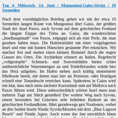
Tag 4, Mittwoch, 14. Juni / Mongonissi-Gaios-Sivota / 19
Seemeilen
Nach dem vormittäglichen Briefing gehen wir mit der etwa 19
Seemeilen langen Route von Mongonissi über Gaios, der größten
Stadt der Insel Paxos, nach Syvota auf dem griechisches Festland
die längste Etappe des Törns an. Gaios, die wunderschöne
„Inselhauptstadt“ von Paxos, entpuppt sich als eine Perle, die man
gesehen haben muss. Die Hafeneinfahrt mit einer vorgelagerten
Insel und eine mit bunten Häuschen gesäumte Pier entzücken. Wir
machen fest und starten einen kleinen Bummel durch die engen
Gassen des Ortes. Die Architektur erinnert an Italien. Regelrecht
„vollgestopfte“ Schmuck- und Souvenirläden bieten schier
unübersichtliche Warenmengen an und Trödelfreunden würde hier
das Herz aufgehen. Im Hafen stehen auch kräftig motorisierte
Mietboote bereit, mit denen man hier als Pensions- oder Hotelgast
schnell eine Traumbucht erreichen kann. Spätestens in Gaios wird
mir klar, dass mich mein nächster Kurzurlaub statt auf Mallorca nach
Paxos führen wird. Diese unbeschreiblich schöne Insel muss man
mehrere Tage am Stück genießen! Der weitere Weg nach Syvota,
einem besonders bei Griechen sehr beliebten Badeort an der
griechischen Festlandküste, führt geradewegs gen Nordosten, vorbei
an den beiden Inseln Nisida Syvota/Mourtos mit dem „Blue Lagoon
Beach“ und Nisida Agios. Auch wenn das fast unwirklich blaue