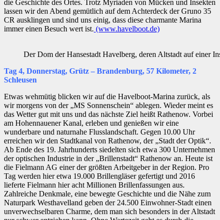
die Geschichte des Ortes. Trotz Myriaden von Mücken und Insekten
lassen wir den Abend gemütlich auf dem Achterdeck der Gruno 35
CR ausklingen und sind uns einig, dass diese charmante Marina
immer einen Besuch wert ist.
(www.havelboot.de)
Der Dom der Hansestadt Havelberg, deren Altstadt auf einer Ins
Tag 4, Donnerstag, Grütz – Brandenburg, 57 Kilometer, 2
Schleusen
Etwas wehmütig blicken wir auf die Havelboot-Marina zurück, als
wir morgens von der „MS Sonnenschein“ ablegen. Wieder meint es
das Wetter gut mit uns und das nächste Ziel heißt Rathenow. Vorbei
am Hohennauener Kanal, erleben und genießen wir eine
wunderbare und naturnahe Flusslandschaft. Gegen 10.00 Uhr
erreichen wir den Stadtkanal von Rathenow, der „Stadt der Optik“.
Ab Ende des 19. Jahrhunderts siedelten sich etwa 300 Unternehmen
der optischen Industrie in der „Brillenstadt“ Rathenow an. Heute ist
die Fielmann AG einer der größten Arbeitgeber in der Region. Pro
Tag werden hier etwa 19.000 Brillengläser gefertigt und 2016
lieferte Fielmann hier acht Millionen Brillenfassungen aus.
Zahlreiche Denkmale, eine bewegte Geschichte und die Nähe zum
Naturpark Westhavelland geben der 24.500 Einwohner-Stadt einen
unverwechselbaren Charme, dem man sich besonders in der Altstadt