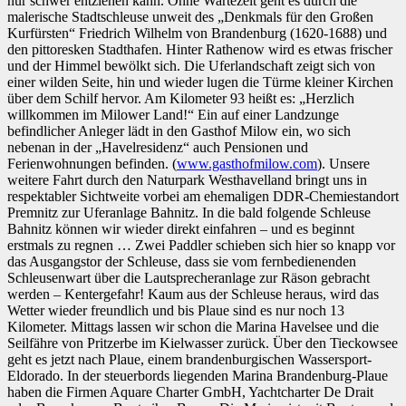
nur schwer entziehen kann. Ohne Wartezeit geht es durch die
malerische Stadtschleuse unweit des „Denkmals für den Großen
Kurfürsten“ Friedrich Wilhelm von Brandenburg (1620-1688) und
den pittoresken Stadthafen. Hinter Rathenow wird es etwas frischer
und der Himmel bewölkt sich. Die Uferlandschaft zeigt sich von
einer wilden Seite, hin und wieder lugen die Türme kleiner Kirchen
über dem Schilf hervor. Am Kilometer 93 heißt es: „Herzlich
willkommen im Milower Land!“ Ein auf einer Landzunge
befindlicher Anleger lädt in den Gasthof Milow ein, wo sich
nebenan in der „Havelresidenz“ auch Pensionen und
Ferienwohnungen befinden. (
www.gasthofmilow.com
). Unsere
weitere Fahrt durch den Naturpark Westhavelland bringt uns in
respektabler Sichtweite vorbei am ehemaligen DDR-Chemiestandort
Premnitz zur Uferanlage Bahnitz. In die bald folgende Schleuse
Bahnitz können wir wieder direkt einfahren – und es beginnt
erstmals zu regnen … Zwei Paddler schieben sich hier so knapp vor
das Ausgangstor der Schleuse, dass sie vom fernbedienenden
Schleusenwart über die Lautsprecheranlage zur Räson gebracht
werden – Kentergefahr! Kaum aus der Schleuse heraus, wird das
Wetter wieder freundlich und bis Plaue sind es nur noch 13
Kilometer. Mittags lassen wir schon die Marina Havelsee und die
Seilfähre von Pritzerbe im Kielwasser zurück. Über den Tieckowsee
geht es jetzt nach Plaue, einem brandenburgischen Wassersport-
Eldorado. In der steuerbords liegenden Marina Brandenburg-Plaue
haben die Firmen Aquare Charter GmbH, Yachtcharter De Drait