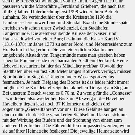
sich eine Reisegeschwindigkeit von 13 km/h. Gegen 11.20 Uhr
passieren wir die Motorfähre „Ferchland-Grieben“, die nach fast
fünfzig Jahren Unterbrechung erst 1998 wieder ihren Betrieb
aufnahm. Sie verbindet hier über die Kreisstraße 1196 die
Landkreise Jerichower Land und Stendal. Exakt eine Stunde später
erreichen wir schon unser Zwischenziel, den Stadthafen
Tangermünde. Die atemberaubende Kulisse der Kaiser- und
Hansestadt wird von einer Burg bestimmt, die Kaiser Karl IV.
(1316-1378) im Jahre 1373 zu seiner Nord- und Nebenresidenz zum
Hradschin in Prag erhob. Die von einer dicken Stadtmauer
umgebende Altstadt von Tangermünde muss man gesehen haben.
Theodor Fontane setzte der charmanten Stadt ein Denkmal. Heute
liebevoll restauriert, ist hier das Mittelalter greifbar. Obwohl der
Stadthafen über ein fast 700 Meter langes Bollwerk verfügt, müssen
Sportboote am Steg des Tangermünder Wassersportvereins
festmachen. Je nach Tiefgang des Bootes ist das leider nicht immer
möglich. Eine Kreidetafel zeigt den aktuellen Tiefgang am Steg an.
Bei unserem Besuch waren es 0,70 m. Zu wenig für die „Comtesse“
– wir drehen also wieder bei. Bis zum Abzweig in die Havel bei
Havelberg liegen jetzt noch 37 Kilometer und gleich drei
sogenannte „Gierseilfähren“ vor uns. Diese Gefährte hängen an
einem mitten in der Elbe verankerten Stahlseil und lassen sich nur
mit der Wirkung des Ruders und der Strömung von einem zum
anderen Ufer treiben. Die Fähren dürfen nur passiert werden, wenn
sie auf ihrer Heimatseite festliegen! Die jeweilige Heimatseite wird