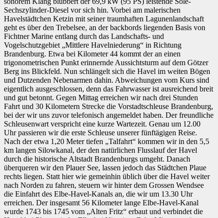
sonorem Klang blubbert der 69,9 kW (95 PS) leistende Solé-
Sechszylinder-Diesel vor sich hin. Vorbei am malerischen
Havelstädtchen Ketzin mit seiner traumhaften Lagunenlandschaft
geht es über den Trebelsee, an der backbords liegenden Basis von
Fichtner Marine entlang durch das Landschafts- und
Vogelschutzgebiet „Mittlere Havelniederung“ in Richtung
Brandenburg. Etwa bei Kilometer 44 kommt der an einen
trigonometrischen Punkt erinnernde Aussichtsturm auf dem Götzer
Berg ins Blickfeld. Nun schlängelt sich die Havel im weiten Bögen
und Dutzenden Nebenarmen dahin. Abweichungen vom Kurs sind
eigentlich ausgeschlossen, denn das Fahrwasser ist ausreichend breit
und gut betonnt. Gegen Mittag erreichen wir nach drei Stunden
Fahrt und 30 Kilometern Strecke die Vorstadtschleuse Brandenburg,
bei der wir uns zuvor telefonisch angemeldet haben. Der freundliche
Schleusenwart verspricht eine kurze Wartezeit. Genau um 12.00
Uhr passieren wir die erste Schleuse unserer fünftägigen Reise.
Nach der etwa 1,20 Meter tiefen „Talfahrt“ kommen wir in den 5,5
km langen Silowkanal, der den natürlichen Flusslauf der Havel
durch die historische Altstadt Brandenburgs umgeht. Danach
überqueren wir den Plauer See, lassen jedoch das Städtchen Plaue
rechts liegen. Statt hier wie gemeinhin üblich über die Havel weiter
nach Norden zu fahren, steuern wir hinter dem Grossen Wendsee
die Einfahrt des Elbe-Havel-Kanals an, die wir um 13.30 Uhr
erreichen. Der insgesamt 56 Kilometer lange Elbe-Havel-Kanal
wurde 1743 bis 1745 vom „Alten Fritz“ erbaut und verbindet die