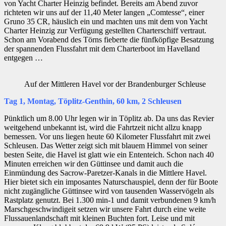
von Yacht Charter Heinzig befindet. Bereits am Abend zuvor
richteten wir uns auf der 11,40 Meter langen „Comtesse“, einer
Gruno 35 CR, häuslich ein und machten uns mit dem von Yacht
Charter Heinzig zur Verfügung gestellten Charterschiff vertraut.
Schon am Vorabend des Törns fieberte die fünfköpfige Besatzung
der spannenden Flussfahrt mit dem Charterboot im Havelland
entgegen …
Auf der Mittleren Havel vor der Brandenburger Schleuse
Tag 1, Montag, Töplitz-Genthin, 60 km, 2 Schleusen
Pünktlich um 8.00 Uhr legen wir in Töplitz ab. Da uns das Revier
weitgehend unbekannt ist, wird die Fahrtzeit nicht allzu knapp
bemessen. Vor uns liegen heute 60 Kilometer Flussfahrt mit zwei
Schleusen. Das Wetter zeigt sich mit blauem Himmel von seiner
besten Seite, die Havel ist glatt wie ein Ententeich. Schon nach 40
Minuten erreichen wir den Güttinsee und damit auch die
Einmündung des Sacrow-Paretzer-Kanals in die Mittlere Havel.
Hier bietet sich ein imposantes Naturschauspiel, denn der für Boote
nicht zugängliche Güttinsee wird von tausenden Wasservögeln als
Rastplatz genutzt. Bei 1.300 min-1 und damit verbundenen 9 km/h
Marschgeschwindigeit setzen wir unsere Fahrt durch eine weite
Flussauenlandschaft mit kleinen Buchten fort. Leise und mit