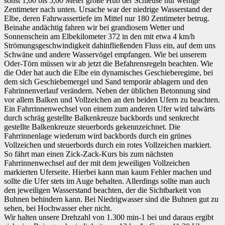
sonst 1,00 bis 5,00 Meter große Hub der Schleuse nur wenige
Zentimeter nach unten. Ursache war der niedrige Wasserstand der
Elbe, deren Fahrwassertiefe im Mittel nur 180 Zentimeter betrug.
Beinahe andächtig fahren wir bei grandiosem Wetter und
Sonnenschein am Elbekilometer 372 in den mit etwa 4 km/h
Strömungsgeschwindigkeit dahinfließenden Fluss ein, auf dem uns
Schwäne und andere Wasservögel empfangen. Wie bei unserem
Oder-Törn müssen wir ab jetzt die Befahrensregeln beachten. Wie
die Oder hat auch die Elbe ein dynamisches Geschieberegime, bei
dem sich Geschiebemergel und Sand temporär ablagern und den
Fahrinnenverlauf verändern. Neben der üblichen Betonnung sind
vor allem Balken und Vollzeichen an den beiden Ufern zu beachten.
Ein Fahrrinnenwechsel von einem zum anderen Ufer wird talwärts
durch schräg gestellte Balkenkreuze backbords und senkrecht
gestellte Balkenkreuze steuerbords gekennzeichnet. Die
Fahrrinnenlage wiederum wird backbords durch ein grünes
Vollzeichen und steuerbords durch ein rotes Vollzeichen markiert.
So fährt man einen Zick-Zack-Kurs bis zum nächsten
Fahrrinnenwechsel auf der mit dem jeweiligen Vollzeichen
markierten Uferseite. Hierbei kann man kaum Fehler machen und
sollte die Ufer stets im Auge behalten. Allerdings sollte man auch
den jeweiligen Wasserstand beachten, der die Sichtbarkeit von
Buhnen behindern kann. Bei Niedrigwasser sind die Buhnen gut zu
sehen, bei Hochwasser eher nicht.
Wir halten unsere Drehzahl von 1.300 min-1 bei und daraus ergibt