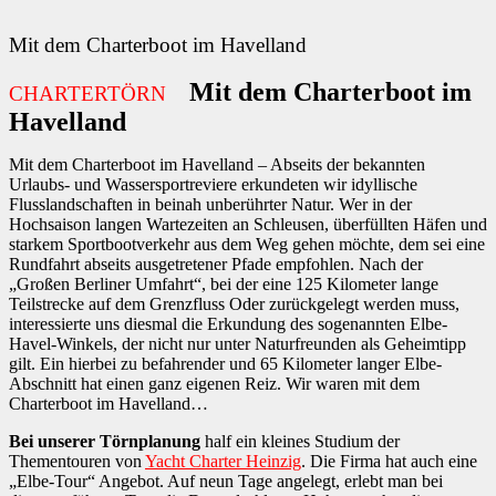
Mit dem Charterboot im Havelland
Mit dem Charterboot im
CHARTERTÖRN
Havelland
Mit dem Charterboot im Havelland – Abseits der bekannten
Urlaubs- und Wassersportreviere erkundeten wir idyllische
Flusslandschaften in beinah unberührter Natur. Wer in der
Hochsaison langen Wartezeiten an Schleusen, überfüllten Häfen und
starkem Sportbootverkehr aus dem Weg gehen möchte, dem sei eine
Rundfahrt abseits ausgetretener Pfade empfohlen. Nach der
„Großen Berliner Umfahrt“, bei der eine 125 Kilometer lange
Teilstrecke auf dem Grenzfluss Oder zurückgelegt werden muss,
interessierte uns diesmal die Erkundung des sogenannten Elbe-
Havel-Winkels, der nicht nur unter Naturfreunden als Geheimtipp
gilt. Ein hierbei zu befahrender und 65 Kilometer langer Elbe-
Abschnitt hat einen ganz eigenen Reiz. Wir waren mit dem
Charterboot im Havelland…
Bei unserer Törnplanung
half ein kleines Studium der
Thementouren von
Yacht Charter Heinzig
. Die Firma hat auch eine
„Elbe-Tour“ Angebot. Auf neun Tage angelegt, erlebt man bei