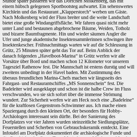
Stunde später passieren wir das Dörfchen Molkenberg, das mit
einem hübsch gelegenen Sportbootsteg aufwartet. Ein sehenswertes
Kirchlein und das Restaurant „Klapperstorch“ werben um Gäste.
Nach Molkenberg wird der Fluss breiter und die weite Landschaft
bietet eine große Windangriffsfläche. Wir fahren quasi nicht mehr
unter Land und bestaunen abgebrochene Bäume, Weiden, Totholz
und bizarre Baumfragmente. Hin und wieder säumen Angler die
Ufer und junge akademische Insektensammlerinnen schwingen ihre
Insektenkescher. Frühnachmittags warten wir auf die Schleusung in
Grütz, 25 Minuten später geht das Tor auf. Beim Anblick der
danach folgenden „Havelboot-Marina“ in Grütz werfen wir alle
Vorsätze über Bord und machen schon 12 Kilometer vor unserem
Tagesziel Rathenow fest. Die Mannschaft ist erstens durstig und will
zweitens unbedingt in der Havel baden. Mit Zustimmung des
überaus freundlichen Marina-Chefs machen wir längsseits des
Fahrgast- und Restaurantschiffes „MS Sonnenschein“ fest. Die
Badeleiter wird ausgeklappt und schon ist die halbe Crew im Fluss
verschwunden, wo sie sich sofort über die immense Strömung
wundert. Zur Sicherheit werfen wir am Heck noch eine „Badeleine“
für die kraftlosen Gegenstrom-Schwimmer aus. Ich mache einen
Spaziergang durch den kleinen Ort, der besonders für Hobby-
Archäologen interessant sein dürfte. Bei der Sanierung des
Dorfplatzes vor vier Jahren wurden steinzeitliche Siedlungsplätze,
Feuerstellen und Scherben von Gebrauchskeramik entdeckt. Eine
Infotafel am Dorfplatz dokumentiert die archäologische Funde und