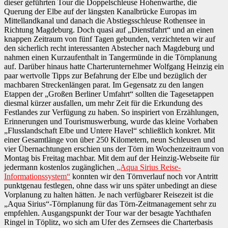
dieser geführten Tour die Doppelschleuse Hohenwarthe, die
Querung der Elbe auf der längsten Kanalbrücke Europas im
Mittellandkanal und danach die Abstiegsschleuse Rothensee in
Richtung Magdeburg. Doch quasi auf „Dienstfahrt“ und an einen
knappen Zeitraum von fünf Tagen gebunden, verzichteten wir auf
den sicherlich recht interessanten Abstecher nach Magdeburg und
nahmen einen Kurzaufenthalt in Tangermünde in die Törnplanung
auf. Darüber hinaus hatte Charterunternehmer Wolfgang Heinzig ein
paar wertvolle Tipps zur Befahrung der Elbe und bezüglich der
machbaren Streckenlängen parat. Im Gegensatz zu den langen
Etappen der „Großen Berliner Umfahrt“ sollten die Tagesetappen
diesmal kürzer ausfallen, um mehr Zeit für die Erkundung des
Festlandes zur Verfügung zu haben. So inspiriert von Erzählungen,
Erinnerungen und Tourismuswerbung, wurde das kleine Vorhaben
„Flusslandschaft Elbe und Untere Havel“ schließlich konkret. Mit
einer Gesamtlänge von über 250 Kilometern, neun Schleusen und
vier Übernachtungen erschien uns der Törn im Wochenzeitraum von
Montag bis Freitag machbar. Mit dem auf der Heinzig-Webseite für
jedermann kostenlos zugänglichen
„Aqua Sirius Reise-
Informationssystem“
konnten wir den Törnverlauf noch vor Antritt
punktgenau festlegen, ohne dass wir uns später unbedingt an diese
Vorplanung zu halten hätten. Je nach verfügbarer Reisezeit ist die
„Aqua Sirius“-Törnplanung für das Törn-Zeitmanagement sehr zu
empfehlen. Ausgangspunkt der Tour war der besagte Yachthafen
Ringel in Töplitz, wo sich am Ufer des Zernsees die Charterbasis