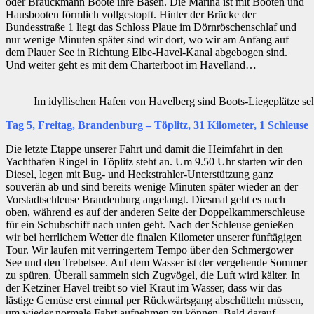
oder Brauckmann Boote ihre Basen. Die Marina ist mit Booten und
Hausbooten förmlich vollgestopft. Hinter der Brücke der
Bundesstraße 1 liegt das Schloss Plaue im Dörnröschenschlaf und
nur wenige Minuten später sind wir dort, wo wir am Anfang auf
dem Plauer See in Richtung Elbe-Havel-Kanal abgebogen sind.
Und weiter geht es mit dem Charterboot im Havelland…
Im idyllischen Hafen von Havelberg sind Boots-Liegeplätze se
Tag 5, Freitag, Brandenburg – Töplitz, 31 Kilometer, 1 Schleuse
Die letzte Etappe unserer Fahrt und damit die Heimfahrt in den
Yachthafen Ringel in Töplitz steht an. Um 9.50 Uhr starten wir den
Diesel, legen mit Bug- und Heckstrahler-Unterstützung ganz
souverän ab und sind bereits wenige Minuten später wieder an der
Vorstadtschleuse Brandenburg angelangt. Diesmal geht es nach
oben, während es auf der anderen Seite der Doppelkammerschleuse
für ein Schubschiff nach unten geht. Nach der Schleuse genießen
wir bei herrlichem Wetter die finalen Kilometer unserer fünftägigen
Tour. Wir laufen mit verringertem Tempo über den Schmergower
See und den Trebelsee. Auf dem Wasser ist der vergehende Sommer
zu spüren. Überall sammeln sich Zugvögel, die Luft wird kälter. In
der Ketziner Havel treibt so viel Kraut im Wasser, dass wir das
lästige Gemüse erst einmal per Rückwärtsgang abschütteln müssen,
um wieder normale Fahrt aufnehmen zu können. Bald darauf