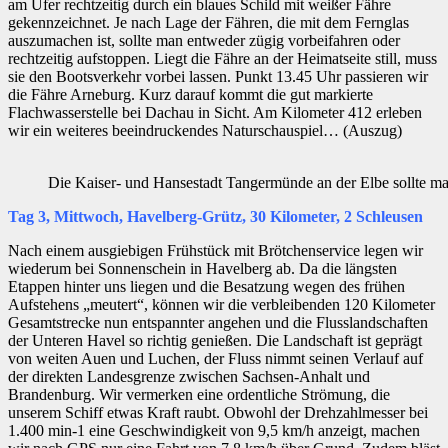
am Ufer rechtzeitig durch ein blaues Schild mit weißer Fähre
gekennzeichnet. Je nach Lage der Fähren, die mit dem Fernglas
auszumachen ist, sollte man entweder zügig vorbeifahren oder
rechtzeitig aufstoppen. Liegt die Fähre an der Heimatseite still, muss
sie den Bootsverkehr vorbei lassen. Punkt 13.45 Uhr passieren wir
die Fähre Arneburg. Kurz darauf kommt die gut markierte
Flachwasserstelle bei Dachau in Sicht. Am Kilometer 412 erleben
wir ein weiteres beeindruckendes Naturschauspiel… (Auszug)
Die Kaiser- und Hansestadt Tangermünde an der Elbe sollte m
Tag 3, Mittwoch, Havelberg-Grütz, 30 Kilometer, 2 Schleusen
Nach einem ausgiebigen Frühstück mit Brötchenservice legen wir
wiederum bei Sonnenschein in Havelberg ab. Da die längsten
Etappen hinter uns liegen und die Besatzung wegen des frühen
Aufstehens „meutert“, können wir die verbleibenden 120 Kilometer
Gesamtstrecke nun entspannter angehen und die Flusslandschaften
der Unteren Havel so richtig genießen. Die Landschaft ist geprägt
von weiten Auen und Luchen, der Fluss nimmt seinen Verlauf auf
der direkten Landesgrenze zwischen Sachsen-Anhalt und
Brandenburg. Wir vermerken eine ordentliche Strömung, die
unserem Schiff etwas Kraft raubt. Obwohl der Drehzahlmesser bei
1.400 min-1 eine Geschwindigkeit von 9,5 km/h anzeigt, machen