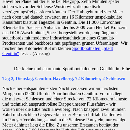
Havel bei Plaue mit der Elbe bei Niegripp. Zehn Minuten später
stehen wir vor der Schleuse Wusterwitz, die praktisch
verzögerungsfrei passieren können. Der Hub geht rund vier Meter
nach oben und danach erwarten uns 16 Kilometer unspektakuläre
Kanalfahrt bis zum Tagesziel in Genthin. Die 11.000-Einwohner-
Kleinstadt in Sachsen-Anhalt, in der bis 2009 vom Henkel-Konzern
das DDR-Waschmittel „Spee“ hergestellt wurde, empfängt uns
steuerbords mit moderner Industriearchitektur eines Granulat-
Produzenten und backbords mit gepflegten grünen Uferanlagen. Wir
machen bei Kilometer 363 im kleinen
Sportboothafen „Stadt
Genthin“
fest… (Auszug)
Der kleine und charmante Sportboothafen von Genthin im Elb
Tag 2, Dienstag, Genthin-Havelberg, 72 Kilometer, 2 Schleusen
Nach einer entspannten ersten Nacht verlassen wir am nächsten
Morgen um 09.00 Uhr den Sportboothafen Genthin. Vor uns liegt
die mit zwei Schleusen und einer Strecke von 72 Kilometern längste
und technisch anspruchvollste Etappe unserer Flussfahrt – wir
wollen über die Elbe nach Havelberg. Nach knappen zwei Stunden
Fahrt und reichlich Gegenverkehr der Berufsschifffahrt laufen wir
im Pareyer Verbindungskanal in die Schleuse Parey ein, nur wenige
Meter dahinter liegt die Elbe. Zu unserem Erstaunen beträgt der