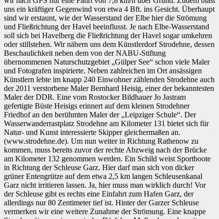
wir nach GPS nur eine Fahrt von 7,8 km/h über Grund. Zudem bläst
uns ein kräftiger Gegenwind von etwa 4 Bft. ins Gesicht. Überhaupt
sind wir erstaunt, wie der Wasserstand der Elbe hier die Strömung
und Fließrichtung der Havel beeinflusst. Je nach Elbe-Wasserstand
soll sich bei Havelberg die Fließrichtung der Havel sogar umkehren
oder stillstehen. Wir nähern uns dem Künstlerdorf Strodehne, dessen
Beschaulichkeit neben dem von der NABU-Stiftung
übernommenen Naturschutzgebiet „Gülper See“ schon viele Maler
und Fotografen inspirierte. Neben zahlreichen im Ort ansässigen
Künstlern lebte im knapp 240 Einwohner zählenden Strodehne auch
der 2011 verstorbene Maler Bernhard Heisig, einer der bekanntesten
Maler der DDR. Eine vom Rostocker Bildhauer Jo Jastram
gefertigte Büste Heisigs erinnert auf dem kleinen Strodehner
Friedhof an den berühmten Maler der „Leipziger Schule“. Der
Wasserwanderrastplatz Strodehne am Kilometer 131 bietet sich für
Natur- und Kunst interessierte Skipper gleichermaßen an.
(www.strodehne.de). Um nun weiter in Richtung Rathenow zu
kommen, muss bereits zuvor der rechte Abzweig nach der Brücke
am Kilometer 132 genommen werden. Ein Schild weist Sportboote
in Richtung der Schleuse Garz. Hier darf man sich von dicker
grüner Entengrütze auf dem etwa 2,5 km langen Schleusenkanal
Garz nicht irritieren lassen. Ja, hier muss man wirklich durch! Vor
der Schleuse gibt es rechts eine Einfahrt zum Hafen Garz, der
allerdings nur 80 Zentimeter tief ist. Hinter der Garzer Schleuse
vermerken wir eine weitere Zunahme der Strömung. Eine knappe