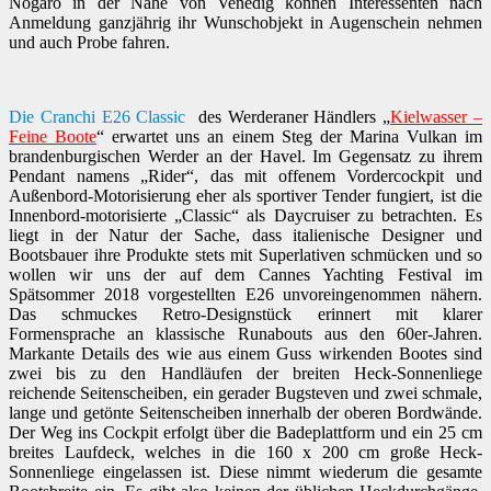
Nogaro in der Nähe von Venedig können Interessenten nach
Anmeldung ganzjährig ihr Wunschobjekt in Augenschein nehmen
und auch Probe fahren.
Die Cranchi E26 Classic
des Werderaner Händlers „
Kielwasser –
Feine Boote
“ erwartet uns an einem Steg der Marina Vulkan im
brandenburgischen Werder an der Havel. Im Gegensatz zu ihrem
Pendant namens „Rider“, das mit offenem Vordercockpit und
Außenbord-Motorisierung eher als sportiver Tender fungiert, ist die
Innenbord-motorisierte „Classic“ als Daycruiser zu betrachten. Es
liegt in der Natur der Sache, dass italienische Designer und
Bootsbauer ihre Produkte stets mit Superlativen schmücken und so
wollen wir uns der auf dem Cannes Yachting Festival im
Spätsommer 2018 vorgestellten E26 unvoreingenommen nähern.
Das schmuckes Retro-Designstück erinnert mit klarer
Formensprache an klassische Runabouts aus den 60er-Jahren.
Markante Details des wie aus einem Guss wirkenden Bootes sind
zwei bis zu den Handläufen der breiten Heck-Sonnenliege
reichende Seitenscheiben, ein gerader Bugsteven und zwei schmale,
lange und getönte Seitenscheiben innerhalb der oberen Bordwände.
Der Weg ins Cockpit erfolgt über die Badeplattform und ein 25 cm
breites Laufdeck, welches in die 160 x 200 cm große Heck-
Sonnenliege eingelassen ist. Diese nimmt wiederum die gesamte