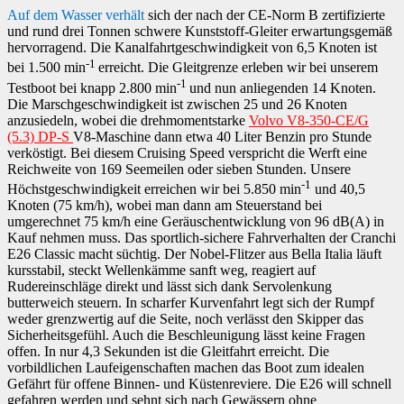
Auf dem Wasser verhält
sich
der nach der CE-Norm B zertifizierte
und rund drei Tonnen schwere Kunststoff-Gleiter erwartungsgemäß
hervorragend. Die Kanalfahrtgeschwindigkeit von 6,5 Knoten ist
-1
bei 1.500 min
erreicht. Die Gleitgrenze erleben wir bei unserem
-1
Testboot bei knapp 2.800 min
und nun anliegenden 14 Knoten.
Die Marschgeschwindigkeit ist zwischen 25 und 26 Knoten
anzusiedeln, wobei die drehmomentstarke
Volvo V8-350-CE/G
(5.3) DP-S
V8-Maschine dann etwa 40 Liter Benzin pro Stunde
verköstigt. Bei diesem Cruising Speed verspricht die Werft eine
Reichweite von 169 Seemeilen oder sieben Stunden. Unsere
-1
Höchstgeschwindigkeit erreichen wir bei 5.850 min
und 40,5
Knoten (75 km/h), wobei man dann am Steuerstand bei
umgerechnet 75 km/h eine Geräuschentwicklung von 96 dB(A) in
Kauf nehmen muss. Das sportlich-sichere Fahrverhalten der Cranchi
E26 Classic macht süchtig. Der Nobel-Flitzer aus Bella Italia läuft
kursstabil, steckt Wellenkämme sanft weg, reagiert auf
Rudereinschläge direkt und lässt sich dank Servolenkung
butterweich steuern. In scharfer Kurvenfahrt legt sich der Rumpf
weder grenzwertig auf die Seite, noch verlässt den Skipper das
Sicherheitsgefühl. Auch die Beschleunigung lässt keine Fragen
offen. In nur 4,3 Sekunden ist die Gleitfahrt erreicht. Die
vorbildlichen Laufeigenschaften machen das Boot zum idealen
Gefährt für offene Binnen- und Küstenreviere. Die E26 will schnell
gefahren werden und sehnt sich nach Gewässern ohne