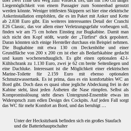
über zwei Tritte den Weg zum Vordeck frei, das mit 190 cm langer
Liegemöglichkeit von einem Passagier zum Sonnenbad genutzt
werden könnte. Weniger trittfesten Skippern sei hier eine elektrische
Ankerinstallation empfohlen, die es im Paket mit Anker und Kette
ab 2.838 Euro gibt. Ein weiteres interessantes Detail der Cranchi
E26 Classic, das vor allem einer Verletzungsgefahr vorbeugen soll,
finden wir am 75 cm hohen Einstieg zur Bugkabine. Damit man
sich nicht den Kopf stößt, wurde der „Türfirst“ dick gepolstert.
Daran könnten sich einige Hersteller durchaus ein Beispiel nehmen
.
Die Bugkabine mit etwa 130 cm Deckenhöhe und einer
Grundfläche von 200 x 200 cm
ist eher als Bedarfskabine gedacht
und kaum wochenendtauglich. Es gibt einen optionalen 42-l-
Kühlschrank zu 1.130 Euro, zwei je 62 cm breite Seitenliegen und
eine Dachluke. Interessant ist die Möglichkeit einer elektrischen
Marine-Toilette für 2.159 Euro mit ebenso optionalen
Schmutzwassertank. Es ist prima, dass es ein komfortables WC an
Bord gibt. Doch dass es quasi ohne jegliche Abdeckung frei in der
Kabine steht, lässt jeden Ästheten die Nase rümpfen. Selbst als
Kompromisslösung steht dieses Untergrund-Ensemble etwas im
Widerspruch zum edlen Design des Cockpits. Auf jeden Fall sorgt
das WC für mehr Komfort an Bord, und das beruhigt …
Unter der Hecksitzbank befinden sich ein großes Staufach
und die Batteriehauptschalter