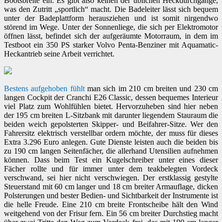
Bootsbreite ein. Es gibt also keinen der üblichen Heckdurchgänge,
was den Zutritt „sportlich“ macht. Die Badeleiter lässt sich bequem
unter der Badeplattform herausziehen und ist somit nirgendwo
störend im Wege. Unter der Sonnenliege, die sich per Elektromotor
öffnen lässt, befindet sich der aufgeräumte Motorraum, in dem im
Testboot ein 350 PS starker Volvo Penta-Benziner mit Aquamatic-
Heckantrieb seine Arbeit verrichtet.
Bestens aufgehoben fühlt
man sich im 210 cm breiten und 230 cm
langen Cockpit der Cranchi E26 Classic, dessen bequemes Interieur
viel Platz zum Wohlfühlen bietet. Hervorzuheben sind hier neben
der 195 cm breiten L-Sitzbank mit darunter liegendem Stauraum die
beiden weich gepolsterten Skipper- und Beifahrer-Sitze. Wer den
Fahrersitz elektrisch verstellbar ordern möchte, der muss für dieses
Extra 3.296 Euro anlegen. Gute Dienste leisten auch die beiden bis
zu 190 cm langen Seitenfächer, die allerhand Utensilien aufnehmen
können. Dass beim Test ein Kugelschreiber unter eines dieser
Fächer rollte und für immer unter dem teakbelegten Vordeck
verschwand, sei hier nicht verschwiegen. Der erstklassig gestylte
Steuerstand mit 60 cm langer und 18 cm breiter Armauflage, dicken
Polsterungen und bester Bedien- und Sichtbarkeit der Instrumente ist
die helle Freude. Eine 210 cm breite Frontscheibe hält den Wind
weitgehend von der Frisur fern. Ein 56 cm breiter Durchstieg macht