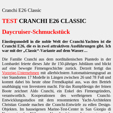
Cranchi E26 Classic
TEST
CRANCHI E26 CLASSIC
Daycruiser-Schmuckstück
Einstiegsmodell in die noble Welt der Cranchi-Yachten ist die
Cranchi E26, die es in zwei attraktiven Ausführungen gibt. Ich
war mit der „Classic“-Variante auf dem Wasser…
Die Familie Cranchi aus dem norditalienischen Piantedo in der
Lombardei feierte dieses Jahr ihr 150-jähriges Jubiläum und blickt
auf eine bewegte Firmengeschichte zurück. Derzeit fertigt das
Vorzeige-Unternehmen
mit allerhöchstem Automatisierungsgrad an
vier Standorten 17 Modelle in Längen zwischen 26 und 78 Fuß und
kommt dabei bis heute ohne Fremdkapital aus, was den Betrieb
unabhängig von Investoren macht. Für das Rumpfdesign der feinen
Boote zeichnet Aldo Cranchi, ein Enkel des Firmengründers,
verantwortlich. Kooperationen des werfteigenen Cranchi-
Entwicklungsstudios mit dem renommierten Yacht-Architekten
Christian Grande machen die Cranchi-Entwürfe
zu edlen Design-
Objekten. Im hauseigenen Marine-Test-Center in San Giorgio di