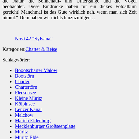
die Natur, die Sonnenauf- und Untergänge und die Vögel
beobachtet. Diese Eindrücke haben für ein dickes Fotoalbum
gereicht! Manchmal ist das Gute wirklich nah, wenn man sich Zeit
nimmt.“ Dem haben wir nichts hinzuzufügen …
Novi 42 “Sylvana”
Kategorien:
Charter & Reise
Schlagwörter:
Boootscharter Malow
Bootstörn
Charter
Chartertörn
Fleesensee
Kleine Müritz
Kölpinsee
Lenzer Kanal
Malchow
Marina Eldenburg
Mecklenburger Großseenplatte
Müritz
Müritz-Elde