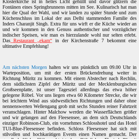
Klosterkirche ist in helles Licht gehüllt und davor glitzern die
Fontänen eines Springbrunnens mitten im See. Kulinarisch hat man
hier die Qual der Wahl, und wir landen zu später Stunde und zum
Küchenschluss im Lokal der aus Delhi stammenden Familie des
Inders Charanjit Singh. Extra für uns wirft er die Küche wieder an
und wir kommen in den Genuss authentischer und vorzüglicher
indischer Speisen, wie man es hierzulande wohl nur selten erlebt.
Das
Restaurant „ekam“
in der Kirchenstraße 7 bekommt eine
ultimative Empfehlung!
Am nächsten Morgen
halten wir uns pünktlich um 09.00 Uhr in
Warteposition, um mit der ersten Brückendrehung weiter in
Richtung Müritz zu kommen. Mit einem Abstecher nach Rechlin,
dem südlichsten Zipfel der Müritz und der Mecklenburgischen
Großseenplatte, ist unser Tagesziel allerdings das etwa höher
gelegene Röbel. Vor uns liegen etwa 60 Kilometer Strecke, die wir
bei leichtem Wind aus südwestlichen Richtungen und daher ohne
nennenswerten Wellengang grob mit sechs Stunden reiner Fahrtzeit
veranschlagen. Hinter Malchow werden die Wasserflächen größer
und wir gelangen auf den Fleesensee, an dem sich Deutschlands
einziger Robinson-Club, ein vornehmes Schlosshotel und das Hotel
TUI-Blue-Fleesensee befinden. Schloss Fleesensee hat sich mit
stilvollen und hochkarätigen Events einen Namen gemacht. Der