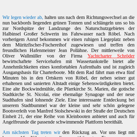
Wir legen wieder ab,
halten uns nach dem Richtungswechsel an die
nun backbords liegenden grünen Tonnen und schlängeln uns so bis
zur Nordspitze der Landzunge des Naturschutzgebietes der
Halbinsel Großer Schwerin ins Fahrwasser nach Röbel. Nach
vorherigem Anruf bekommen wir einen ruhigen Liegeplatz neben
dem Müritzfischer-Fischereihof zugewiesen und treffen den
freundlichen Hafenmeister Jean Pollähne. Der mittlerweile von
Oliver Wallmüller von der Firma
Yachtcharter Schröder
bewirtschaftete Servicehafen mit Wassertankstelle bietet alle
Annehmlichkeiten eines komfortablen Aufenthalts und ist zugleich
Ausgangsbasis für Charterboote. Mit dem Rad fährt man etwa fünf
Minuten bis in den Ortskern von Röbel, der neben seiner gut
erhaltenen und sanierten Altstadt einige Sehenswürdigkeiten bietet.
Eine alte Bockwindmühle, die Pfarrkirche St. Marien, die gotische
Stadtkirche St. Nicolai, eine ehemalige Synagoge und der neue
Stadthafen sind lohnende Ziele. Eine interessante Entdeckung bei
unserem Stadtbummel war der kleine und sehr schön gelegene
Bootsverleih von Manfred Stolschewski in der Straße der Deutschen
Einheit 21, der eine Reihe von Kleinbooten anbietet und auch für
Angelfreunde die passende schwimmende Plattform bereithält.
Am nächsten Tag treten wir
den Rückzug an. Vor uns liegt mit