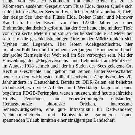
Länge von etwa 29 Kilometern mit einer Breite bis zu 13
Kilometern ausdehnt. Gespeist vom Fluss Elde, dessen Quelle sich
südöstlich des Plauer Sees und westlich der Müritz befindet, fließt
der riesige See über die Flüsse Elde, Bolter Kanal und Mirower
Kanal ab. In der Eiszeit vor über 12.000 Jahren zu einer
Endmoränenlandschaft geformt, hat der See heute eine mittlere Tiefe
von circa sechs Metern und soll an der tiefsten Stelle 32 Meter tief
sein. Um die geschichtsträchtigen Orte an der Müritz ranken sich
Mythen und Legenden. Hier lebten Adelsgeschlechter, hier
urlaubten Politiker und Prominente vergangener Epochen und auch
der größte Bernstein der Welt soll im See verborgen sein. Mit der
Einweihung der „Fliegerversuchs- und Lehranstalt am Müritzsee“
im August 1918 schrieb auch der im Süden des Sees gelegene Ort
Rechlin Geschichte und gehört mit seinen Hinterlassenschaften
heute zu den wichtigsten militärhistorischen Zeugnissen des 20.
Jahrhunderts in Deutschland. Bereits zu DDR-Zeiten ein beliebtes
Urlaubsziel, wo viele Arbeiter- und Werktätige lange auf einen
begehrten FDGB-Ferienplatz warten mussten, sind heute zahlreiche
Hotels, Pensionen- und Ferienwohnungen entstanden.
Herausgeputzte pittoreske Örtchen, interessante
Sehenswürdigkeiten, eine gute Infrastruktur für Radwanderer,
Yachtcharterbetriebe und Bootsverleihe garantieren einen
spannenden Urlaub inmitten einer einzigartigen Landschaft.