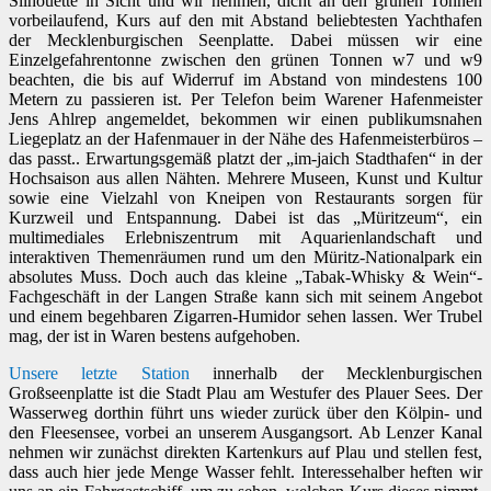
Silhouette in Sicht und wir nehmen, dicht an den grünen Tonnen
vorbeilaufend, Kurs auf den mit Abstand beliebtesten Yachthafen
der Mecklenburgischen Seenplatte. Dabei müssen wir eine
Einzelgefahrentonne zwischen den grünen Tonnen w7 und w9
beachten, die bis auf Widerruf im Abstand von mindestens 100
Metern zu passieren ist. Per Telefon beim Warener Hafenmeister
Jens Ahlrep angemeldet, bekommen wir einen publikumsnahen
Liegeplatz an der Hafenmauer in der Nähe des Hafenmeisterbüros –
das passt.. Erwartungsgemäß platzt der „im-jaich Stadthafen“ in der
Hochsaison aus allen Nähten. Mehrere Museen, Kunst und Kultur
sowie eine Vielzahl von Kneipen von Restaurants sorgen für
Kurzweil und Entspannung. Dabei ist das „Müritzeum“, ein
multimediales Erlebniszentrum mit Aquarienlandschaft und
interaktiven Themenräumen rund um den Müritz-Nationalpark ein
absolutes Muss. Doch auch das kleine „Tabak-Whisky & Wein“-
Fachgeschäft in der Langen Straße kann sich mit seinem Angebot
und einem begehbaren Zigarren-Humidor sehen lassen. Wer Trubel
mag, der ist in Waren bestens aufgehoben.
Unsere letzte Station
innerhalb der Mecklenburgischen
Großseenplatte ist die Stadt Plau am Westufer des Plauer Sees. Der
Wasserweg dorthin führt uns wieder zurück über den Kölpin- und
den Fleesensee, vorbei an unserem Ausgangsort. Ab Lenzer Kanal
nehmen wir zunächst direkten Kartenkurs auf Plau und stellen fest,
dass auch hier jede Menge Wasser fehlt. Interessehalber heften wir