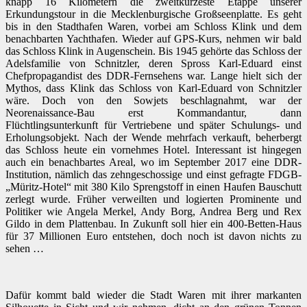
knapp 16 Kilometern die zweitkürzeste Etappe unserer
Erkundungstour in die Mecklenburgische Großseenplatte. Es geht
bis in den Stadthafen Waren, vorbei am Schloss Klink und dem
benachbarten Yachthafen. Wieder auf GPS-Kurs, nehmen wir bald
das Schloss Klink in Augenschein. Bis 1945 gehörte das Schloss der
Adelsfamilie von Schnitzler, deren Spross Karl-Eduard einst
Chefpropagandist des DDR-Fernsehens war. Lange hielt sich der
Mythos, dass Klink das Schloss von Karl-Eduard von Schnitzler
wäre. Doch von den Sowjets beschlagnahmt, war der
Neorenaissance-Bau erst Kommandantur, dann
Flüchtlingsunterkunft für Vertriebene und später Schulungs- und
Erholungsobjekt. Nach der Wende mehrfach verkauft, beherbergt
das Schloss heute ein vornehmes Hotel. Interessant ist hingegen
auch ein benachbartes Areal, wo im September 2017 eine DDR-
Institution, nämlich das zehngeschossige und einst gefragte FDGB-
„Müritz-Hotel“ mit 380 Kilo Sprengstoff in einen Haufen Bauschutt
zerlegt wurde. Früher verweilten und logierten Prominente und
Politiker wie Angela Merkel, Andy Borg, Andrea Berg und Rex
Gildo in dem Plattenbau. In Zukunft soll hier ein 400-Betten-Haus
für 37 Millionen Euro entstehen, doch noch ist davon nichts zu
sehen …
Dafür kommt bald wieder die Stadt Waren mit ihrer markanten