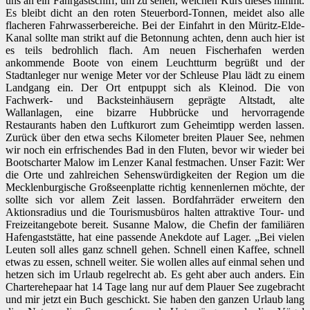
uns an ein Fahrgastschiff, um zu sehen, welchen Kurs dieses nimmt.
Es bleibt dicht an den roten Steuerbord-Tonnen, meidet also alle
flacheren Fahrwasserbereiche. Bei der Einfahrt in den Müritz-Elde-
Kanal sollte man strikt auf die Betonnung achten, denn auch hier ist
es teils bedrohlich flach. Am neuen Fischerhafen werden
ankommende Boote von einem Leuchtturm begrüßt und der
Stadtanleger nur wenige Meter vor der Schleuse Plau lädt zu einem
Landgang ein. Der Ort entpuppt sich als Kleinod. Die von
Fachwerk- und Backsteinhäusern geprägte Altstadt, alte
Wallanlagen, eine bizarre Hubbrücke und hervorragende
Restaurants haben den Luftkurort zum Geheimtipp werden lassen.
Zurück über den etwa sechs Kilometer breiten Plauer See, nehmen
wir noch ein erfrischendes Bad in den Fluten, bevor wir wieder bei
Bootscharter Malow im Lenzer Kanal festmachen. Unser Fazit: Wer
die Orte und zahlreichen Sehenswürdigkeiten der Region um die
Mecklenburgische Großseenplatte richtig kennenlernen möchte, der
sollte sich vor allem Zeit lassen. Bordfahrräder erweitern den
Aktionsradius und die Tourismusbüros halten attraktive Tour- und
Freizeitangebote bereit. Susanne Malow, die Chefin der familiären
Hafengaststätte, hat eine passende Anekdote auf Lager. „Bei vielen
Leuten soll alles ganz schnell gehen. Schnell einen Kaffee, schnell
etwas zu essen, schnell weiter. Sie wollen alles auf einmal sehen und
hetzen sich im Urlaub regelrecht ab. Es geht aber auch anders. Ein
Charterehepaar hat 14 Tage lang nur auf dem Plauer See zugebracht
und mir jetzt ein Buch geschickt. Sie haben den ganzen Urlaub lang