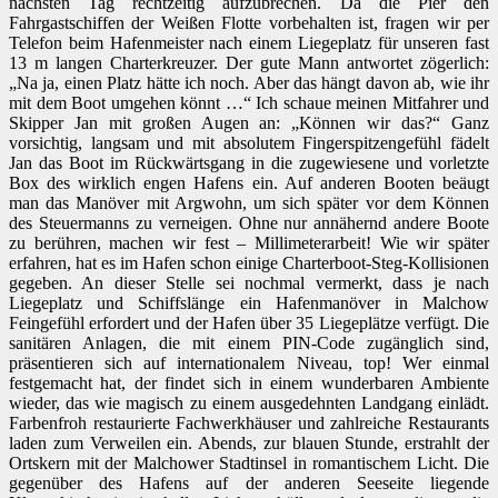
nächsten Tag rechtzeitig aufzubrechen. Da die Pier den
Fahrgastschiffen der Weißen Flotte vorbehalten ist, fragen wir per
Telefon beim Hafenmeister nach einem Liegeplatz für unseren fast
13 m langen Charterkreuzer. Der gute Mann antwortet zögerlich:
„Na ja, einen Platz hätte ich noch. Aber das hängt davon ab, wie ihr
mit dem Boot umgehen könnt …“ Ich schaue meinen Mitfahrer und
Skipper Jan mit großen Augen an: „Können wir das?“ Ganz
vorsichtig, langsam und mit absolutem Fingerspitzengefühl fädelt
Jan das Boot im Rückwärtsgang in die zugewiesene und vorletzte
Box des wirklich engen Hafens ein. Auf anderen Booten beäugt
man das Manöver mit Argwohn, um sich später vor dem Können
des Steuermanns zu verneigen. Ohne nur annähernd andere Boote
zu berühren, machen wir fest – Millimeterarbeit! Wie wir später
erfahren, hat es im Hafen schon einige Charterboot-Steg-Kollisionen
gegeben. An dieser Stelle sei nochmal vermerkt, dass je nach
Liegeplatz und Schiffslänge ein Hafenmanöver in Malchow
Feingefühl erfordert und der Hafen über 35 Liegeplätze verfügt. Die
sanitären Anlagen, die mit einem PIN-Code zugänglich sind,
präsentieren sich auf internationalem Niveau, top! Wer einmal
festgemacht hat, der findet sich in einem wunderbaren Ambiente
wieder, das wie magisch zu einem ausgedehnten Landgang einlädt.
Farbenfroh restaurierte Fachwerkhäuser und zahlreiche Restaurants
laden zum Verweilen ein. Abends, zur blauen Stunde, erstrahlt der
Ortskern mit der Malchower Stadtinsel in romantischem Licht. Die
gegenüber des Hafens auf der anderen Seeseite liegende