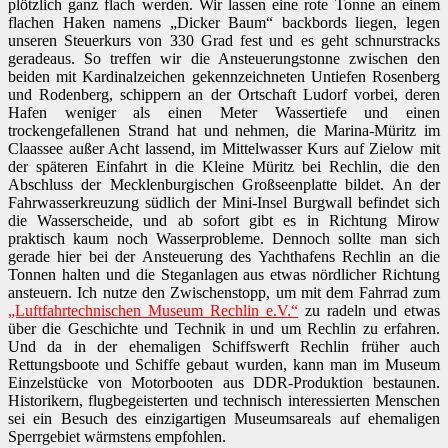
plötzlich ganz flach werden. Wir lassen eine rote Tonne an einem
flachen Haken namens „Dicker Baum“ backbords liegen, legen
unseren Steuerkurs von 330 Grad fest und es geht schnurstracks
geradeaus. So treffen wir die Ansteuerungstonne zwischen den
beiden mit Kardinalzeichen gekennzeichneten Untiefen Rosenberg
und Rodenberg, schippern an der Ortschaft Ludorf vorbei, deren
Hafen weniger als einen Meter Wassertiefe und einen
trockengefallenen Strand hat und nehmen, die Marina-Müritz im
Claassee außer Acht lassend, im Mittelwasser Kurs auf Zielow mit
der späteren Einfahrt in die Kleine Müritz bei Rechlin, die den
Abschluss der Mecklenburgischen Großseenplatte bildet. An der
Fahrwasserkreuzung südlich der Mini-Insel Burgwall befindet sich
die Wasserscheide, und ab sofort gibt es in Richtung Mirow
praktisch kaum noch Wasserprobleme. Dennoch sollte man sich
gerade hier bei der Ansteuerung des Yachthafens Rechlin an die
Tonnen halten und die Steganlagen aus etwas nördlicher Richtung
ansteuern. Ich nutze den Zwischenstopp, um mit dem Fahrrad zum
„Luftfahrtechnischen Museum Rechlin e.V.“
zu radeln und etwas
über die Geschichte und Technik in und um Rechlin zu erfahren.
Und da in der ehemaligen Schiffswerft Rechlin früher auch
Rettungsboote und Schiffe gebaut wurden, kann man im Museum
Einzelstücke von Motorbooten aus DDR-Produktion bestaunen.
Historikern, flugbegeisterten und technisch interessierten Menschen
sei ein Besuch des einzigartigen Museumsareals auf ehemaligen
Sperrgebiet wärmstens empfohlen.