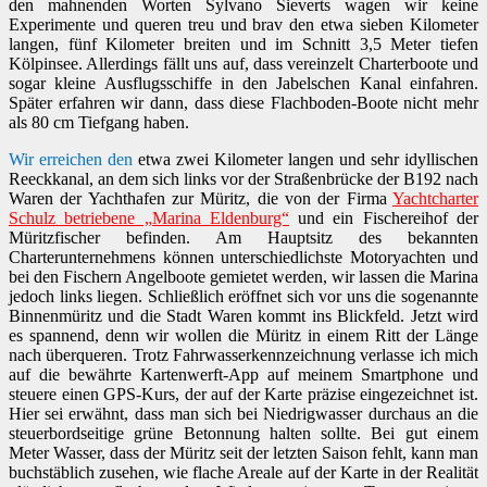
den mahnenden Worten Sylvano Sieverts wagen wir keine
Experimente und queren treu und brav den etwa sieben Kilometer
langen, fünf Kilometer breiten und im Schnitt 3,5 Meter tiefen
Kölpinsee. Allerdings fällt uns auf, dass vereinzelt Charterboote und
sogar kleine Ausflugsschiffe in den Jabelschen Kanal einfahren.
Später erfahren wir dann, dass diese Flachboden-Boote nicht mehr
als 80 cm Tiefgang haben.
Wir erreichen den
etwa zwei Kilometer langen und sehr idyllischen
Reeckkanal, an dem sich links vor der Straßenbrücke der B192 nach
Waren der Yachthafen zur Müritz, die von der Firma
Yachtcharter
Schulz betriebene „Marina Eldenburg“
und ein Fischereihof der
Müritzfischer befinden. Am Hauptsitz des bekannten
Charterunternehmens können unterschiedlichste Motoryachten und
bei den Fischern Angelboote gemietet werden, wir lassen die Marina
jedoch links liegen. Schließlich eröffnet sich vor uns die sogenannte
Binnenmüritz und die Stadt Waren kommt ins Blickfeld. Jetzt wird
es spannend, denn wir wollen die Müritz in einem Ritt der Länge
nach überqueren. Trotz Fahrwasserkennzeichnung verlasse ich mich
auf die bewährte Kartenwerft-App auf meinem Smartphone und
steuere einen GPS-Kurs, der auf der Karte präzise eingezeichnet ist.
Hier sei erwähnt, dass man sich bei Niedrigwasser durchaus an die
steuerbordseitige grüne Betonnung halten sollte. Bei gut einem
Meter Wasser, dass der Müritz seit der letzten Saison fehlt, kann man
buchstäblich zusehen, wie flache Areale auf der Karte in der Realität