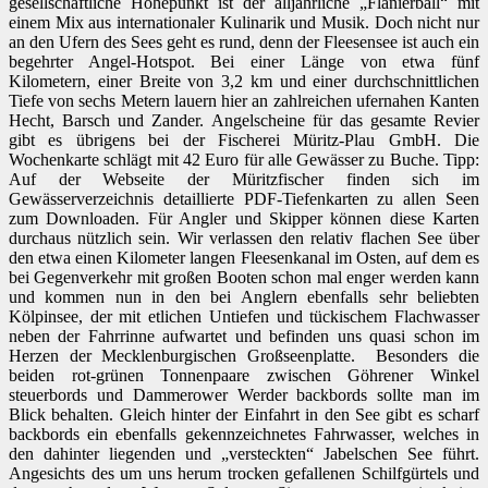
gesellschaftliche Höhepunkt ist der alljährliche „Flanierball“ mit
einem Mix aus internationaler Kulinarik und Musik. Doch nicht nur
an den Ufern des Sees geht es rund, denn der Fleesensee ist auch ein
begehrter Angel-Hotspot. Bei einer Länge von etwa fünf
Kilometern, einer Breite von 3,2 km und einer durchschnittlichen
Tiefe von sechs Metern lauern hier an zahlreichen ufernahen Kanten
Hecht, Barsch und Zander. Angelscheine für das gesamte Revier
gibt es übrigens bei der Fischerei Müritz-Plau GmbH. Die
Wochenkarte schlägt mit 42 Euro für alle Gewässer zu Buche. Tipp:
Auf der Webseite der Müritzfischer finden sich im
Gewässerverzeichnis detaillierte PDF-Tiefenkarten zu allen Seen
zum Downloaden. Für Angler und Skipper können diese Karten
durchaus nützlich sein. Wir verlassen den relativ flachen See über
den etwa einen Kilometer langen Fleesenkanal im Osten, auf dem es
bei Gegenverkehr mit großen Booten schon mal enger werden kann
und kommen nun in den bei Anglern ebenfalls sehr beliebten
Kölpinsee, der mit etlichen Untiefen und tückischem Flachwasser
neben der Fahrrinne aufwartet und befinden uns quasi schon im
Herzen der Mecklenburgischen Großseenplatte. Besonders die
beiden rot-grünen Tonnenpaare zwischen Göhrener Winkel
steuerbords und Dammerower Werder backbords sollte man im
Blick behalten. Gleich hinter der Einfahrt in den See gibt es scharf
backbords ein ebenfalls gekennzeichnetes Fahrwasser, welches in
den dahinter liegenden und „versteckten“ Jabelschen See führt.
Angesichts des um uns herum trocken gefallenen Schilfgürtels und