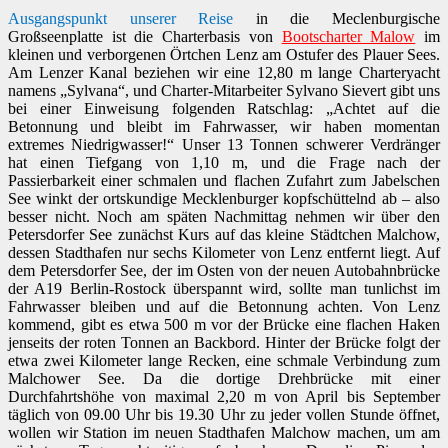
Ausgangspunkt unserer Reise
in die Meclenburgische
Großseenplatte ist die Charterbasis von
Bootscharter Malow
im
kleinen und verborgenen Örtchen Lenz am Ostufer des Plauer Sees.
Am Lenzer Kanal beziehen wir eine 12,80 m lange Charteryacht
namens „Sylvana“, und Charter-Mitarbeiter Sylvano Sievert gibt uns
bei einer Einweisung folgenden Ratschlag: „Achtet auf die
Betonnung und bleibt im Fahrwasser, wir haben momentan
extremes Niedrigwasser!“ Unser 13 Tonnen schwerer Verdränger
hat einen Tiefgang von 1,10 m, und die Frage nach der
Passierbarkeit einer schmalen und flachen Zufahrt zum Jabelschen
See winkt der ortskundige Mecklenburger kopfschüttelnd ab – also
besser nicht. Noch am späten Nachmittag nehmen wir über den
Petersdorfer See zunächst Kurs auf das kleine Städtchen Malchow,
dessen Stadthafen nur sechs Kilometer von Lenz entfernt liegt. Auf
dem Petersdorfer See, der im Osten von der neuen Autobahnbrücke
der A19 Berlin-Rostock überspannt wird, sollte man tunlichst im
Fahrwasser bleiben und auf die Betonnung achten. Von Lenz
kommend, gibt es etwa 500 m vor der Brücke eine flachen Haken
jenseits der roten Tonnen an Backbord. Hinter der Brücke folgt der
etwa zwei Kilometer lange Recken, eine schmale Verbindung zum
Malchower See. Da die dortige Drehbrücke mit einer
Durchfahrtshöhe von maximal 2,20 m von April bis September
täglich von 09.00 Uhr bis 19.30 Uhr zu jeder vollen Stunde öffnet,
wollen wir Station im neuen Stadthafen Malchow machen, um am