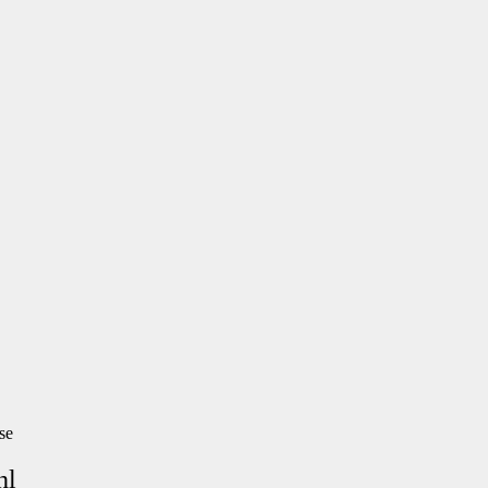
se
hl