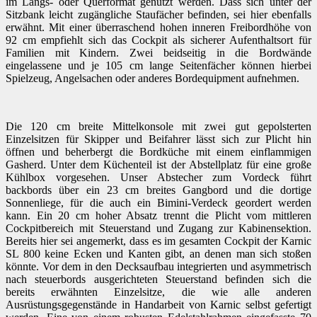
im Längs- oder Querformat genutzt werden. Dass sich unter der
Sitzbank leicht zugängliche Staufächer befinden, sei hier ebenfalls
erwähnt. Mit einer überraschend hohen inneren Freibordhöhe von
92 cm empfiehlt sich das Cockpit als sicherer Aufenthaltsort für
Familien mit Kindern. Zwei beidseitig in die Bordwände
eingelassene und je 105 cm lange Seitenfächer können hierbei
Spielzeug, Angelsachen oder anderes Bordequipment aufnehmen.
Die 120 cm breite Mittelkonsole mit zwei gut gepolsterten
Einzelsitzen für Skipper und Beifahrer lässt sich zur Plicht hin
öffnen und beherbergt die Bordküche mit einem einflammigen
Gasherd. Unter dem Küchenteil ist der Abstellplatz für eine große
Kühlbox vorgesehen. Unser Abstecher zum Vordeck führt
backbords über ein 23 cm breites Gangbord und die dortige
Sonnenliege, für die auch ein Bimini-Verdeck geordert werden
kann. Ein 20 cm hoher Absatz trennt die Plicht vom mittleren
Cockpitbereich mit Steuerstand und Zugang zur Kabinensektion.
Bereits hier sei angemerkt, dass es im gesamten Cockpit der Karnic
SL 800 keine Ecken und Kanten gibt, an denen man sich stoßen
könnte. Vor dem in den Decksaufbau integrierten und asymmetrisch
nach steuerbords ausgerichteten Steuerstand befinden sich die
bereits erwähnten Einzelsitze, die wie alle anderen
Ausrüstungsgegenstände in Handarbeit von Karnic selbst gefertigt