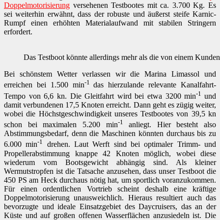
Doppelmotorisierung
versehenen Testbootes mit ca. 3.700 Kg. Es
sei weiterhin erwähnt, dass der robuste und äußerst steife Karnic-
Rumpf einen erhöhten Materialaufwand mit stabilen Stringern
erfordert.
Das Testboot könnte allerdings mehr als die von einem Kund
Bei schönstem Wetter verlassen wir die Marina Limassol und
-1
erreichen bei 1.500 min
das hierzulande relevante Kanalfahrt-
-1
Tempo von 6,6 kn. Die Gleitfahrt wird bei etwa 3200 min
und
damit verbundenen 17,5 Knoten erreicht. Dann geht es zügig weiter,
wobei die Höchstgeschwindigkeit unseres Testbootes von 39,5 kn
-1
schon bei maximalen 5.200 min
anliegt. Hier besteht also
Abstimmungsbedarf, denn die Maschinen könnten durchaus bis zu
-1
6.000 min
drehen. Laut Werft sind bei optimaler Trimm- und
Propellerabstimmung knappe 42 Knoten möglich, wobei diese
wiederum vom Bootsgewicht abhängig sind. Als kleiner
Wermutstropfen ist die Tatsache anzusehen, dass unser Testboot die
450 PS am Heck durchaus nötig hat, um sportlich voranzukommen.
Für einen ordentlichen Vortrieb scheint deshalb eine kräftige
Doppelmotorisierung unausweichlich. Hieraus resultiert auch das
bevorzugte und ideale Einsatzgebiet des Daycruisers, das an der
Küste und auf großen offenen Wasserflächen anzusiedeln ist. Die