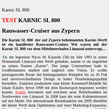
Karnic SL 800
TEST
KARNIC SL 800
Rauwasser-Cruiser aus Zypern
Die Karnic SL 800 der auf Zypern beheimateten Karnic-Werft
ist ein handfester Rauwasser-Cruiser. Wir waren mit der
Karnic SL 800 vor dem Mittelmeerhafen Limassol unterwegs…
A
ls der Ingenieur Nicos M. Karaolis (58) im Jahr 1993 in seiner
Heimatstadt Limassol eine Werft gründete, nannte er sie angelehnt
an seinen Namen „Karnic“. Der junge Unternehmer hatte in
Großbritannien studiert und zugleich eine Vision. Er wollte
praxisgerechte Boote mit leistungsstarken Rümpfen bis zu 30 Fuß
und unverwechselbarem Design in hoher Verarbeitungsqualität
herstellen. Zunächst produzierte man kleine Kunststoff-Modelle für
lokale Käufer, bevor 1998 mit dem Bootsexport begonnen werden
konnte.
Karnic
investierte und errichtete neue Betriebsstätten im
Nordwesten von Limassol. In 2008 kam der erste Kabinenkreuzer
auf den Markt. Die internationale Bootsbaukrise um 2009 überlebte
die kleine Werft dank Optimismus und einer Marketing-Expansion.