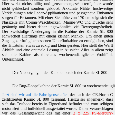
Hier wirkt nichts billig und „zusammengeschustert“, hier wurde
nicht gekleckert sondern geklotzt. Akkurate Nähte, hochwertige
Verkleidungen wie Leder-Applikationen und passgenaue Einbauten
sorgen für Erstaunen. Mit einer Stehhöhe von 170 cm zeigt sich die
Nasszelle mit Corian-Waschbecken, Marine-WC und Dusche sehr
geräumig und bietet daher ungewöhnlich viel Bewegungsfreiheit.
Der zweistufige Niedergang in die Kabine der Karnic SL 800
schwächelt allerdings mit einem kleinen Manko. Um einen guten
Zugang zur luftig bemessenen Unterflurkabine zu ermöglichen, sind
die Trittstufen etwas zu eckig und klein geraten. Hier stellt die Werft
Abhilfe und eine optimale Lösung in Aussicht. Alles in allem zeigt
sich die Kabine als durchaus wochenendtauglicher Wohlfühl-
Unterschlupf.
Der Niedergang in den Kabinenbereich der Karnic SL 800
Die Bug-Doppelkabine der Karnic SL 800 ist wochenendtaugl
Jetzt sind wir auf die Fahreigenschaften
der nach der CE-Norm C
zertifizierten Karnic SL 800 gespannt. Hierzu sei angemerkt, dass
sich das Testboot bereits in Eignerhand befindet und vom selbigen
motorisiert und individuell ausgestattet wurde. Daher veranschlagen
wir das Gesamtgewicht des mit einer
2 x 225 PS-Mercury-