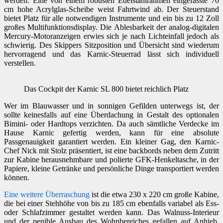
werden. Eine von einem robusten Edelstahlrahmen eingefasste 70
cm hohe Acrylglas-Scheibe weist Fahrtwind ab. Der Steuerstand
bietet Platz für alle notwendigen Instrumente und ein bis zu 12 Zoll
großes Multifunktionsdisplay. Die Ablesbarkeit der analog-digitalen
Mercury-Motoranzeigen erwies sich je nach Lichteinfall jedoch als
schwierig. Des Skippers Sitzposition und Übersicht sind wiederum
hervorragend und das Karnic-Steuerrad lässt sich individuell
verstellen.
Das Cockpit der Karnic SL 800 bietet reichlich Platz
Wer im Blauwasser und in sonnigen Gefilden unterwegs ist, der
sollte keinesfalls auf eine Überdachung in Gestalt des optionalen
Bimini- oder Hardtops verzichten. Da auch sämtliche Verdecke im
Hause Karnic gefertig werden, kann für eine absolute
Passgenauigkeit garantiert werden. Ein kleiner Gag, den Karnic-
Chef Nick mit Stolz präsentiert, ist eine backbords neben dem Zutritt
zur Kabine herausnehmbare und polierte GFK-Henkeltasche, in der
Papiere, kleine Getränke und persönliche Dinge transportiert werden
können.
Eine weitere Überraschung
ist die etwa 230 x 220 cm große Kabine,
die bei einer Stehhöhe von bis zu 185 cm ebenfalls variabel als Ess-
oder Schlafzimmer gestaltet werden kann. Das Walnuss-Interieur
und der penible Ausbau des Wohnbereiches gefallen auf Anhieb.