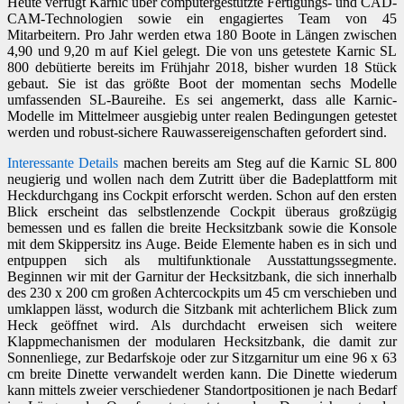
Heute verfügt Karnic über computergestützte Fertigungs- und CAD-
CAM-Technologien sowie ein engagiertes Team von 45
Mitarbeitern. Pro Jahr werden etwa 180 Boote in Längen zwischen
4,90 und 9,20 m auf Kiel gelegt. Die von uns getestete Karnic SL
800 debütierte bereits im Frühjahr 2018, bisher wurden 18 Stück
gebaut. Sie ist das größte Boot der momentan sechs Modelle
umfassenden SL-Baureihe. Es sei angemerkt, dass alle Karnic-
Modelle im Mittelmeer ausgiebig unter realen Bedingungen getestet
werden und robust-sichere Rauwassereigenschaften gefordert sind.
Interessante Details
machen bereits am Steg auf die Karnic SL 800
neugierig und wollen nach dem Zutritt über die Badeplattform mit
Heckdurchgang ins Cockpit erforscht werden. Schon auf den ersten
Blick erscheint das selbstlenzende Cockpit überaus großzügig
bemessen und es fallen die breite Hecksitzbank sowie die Konsole
mit dem Skippersitz ins Auge. Beide Elemente haben es in sich und
entpuppen sich als multifunktionale Ausstattungssegmente.
Beginnen wir mit der Garnitur der Hecksitzbank, die sich innerhalb
des 230 x 200 cm großen Achtercockpits um 45 cm verschieben und
umklappen lässt, wodurch die Sitzbank mit achterlichem Blick zum
Heck geöffnet wird. Als durchdacht erweisen sich weitere
Klappmechanismen der modularen Hecksitzbank, die damit zur
Sonnenliege, zur Bedarfskoje oder zur Sitzgarnitur um eine 96 x 63
cm breite Dinette verwandelt werden kann. Die Dinette wiederum
kann mittels zweier verschiedener Standortpositionen je nach Bedarf